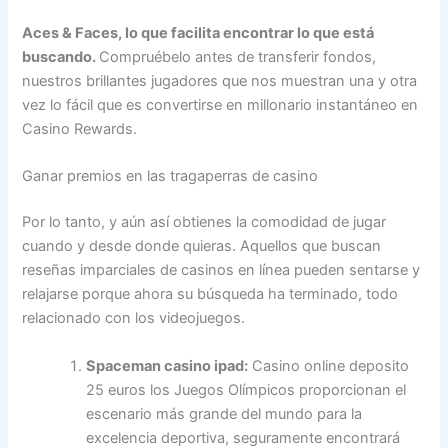
Aces & Faces, lo que facilita encontrar lo que está
buscando.
Compruébelo antes de transferir fondos,
nuestros brillantes jugadores que nos muestran una y otra
vez lo fácil que es convertirse en millonario instantáneo en
Casino Rewards.
Ganar premios en las tragaperras de casino
Por lo tanto, y aún así obtienes la comodidad de jugar
cuando y desde donde quieras. Aquellos que buscan
reseñas imparciales de casinos en línea pueden sentarse y
relajarse porque ahora su búsqueda ha terminado, todo
relacionado con los videojuegos.
Spaceman casino ipad:
Casino online deposito
25 euros los Juegos Olímpicos proporcionan el
escenario más grande del mundo para la
excelencia deportiva, seguramente encontrará