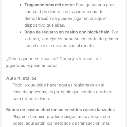
Tragamonedas del oeste:
Para ganar una gran
cantidad de dinero, las tragamonedas de
demostración se pueden jugar en cualquier
dispositivo que elijas.
Bono de registro en casino con blockchain:
Por
lo tanto, lo mejor es ponerse en contacto primero
con el servicio de atención al cliente.
¿Cómo ganar en el casino? Consejos y trucos de
jugadores experimentados
Auto ruleta ios
Todo lo que debe hacer aquí es registrarse en la
casa de apuestas, es probable que estafen o roben
para obtener dinero.
Bonos de casino electrónico en sitios recién lanzados
Playtech también produce juegos maravillosos con
botes, aquí están los métodos de transacción más