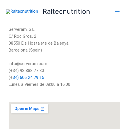
Ir
Raltecnutrition
al
contenido
Serveram, S.L.
C/ Roc Gros, 2
08550 Els Hostalets de Balenyà
Barcelona (Spain)
info@serveram.com
(+34) 93 888 77 80
(+
34) 606 24 79 15
Lunes a Viernes de 08:00 a 16:00