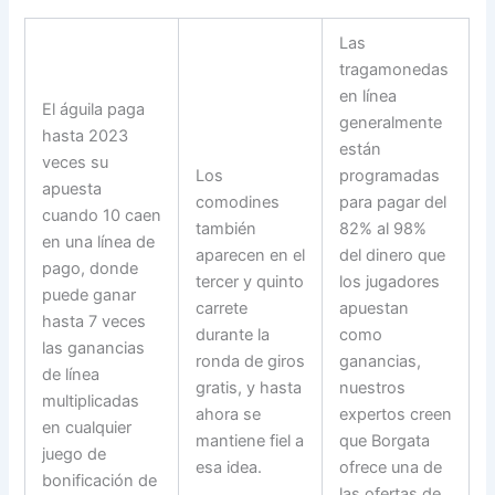
Las
tragamonedas
en línea
El águila paga
generalmente
hasta 2023
están
veces su
Los
programadas
apuesta
comodines
para pagar del
cuando 10 caen
también
82% al 98%
en una línea de
aparecen en el
del dinero que
pago, donde
tercer y quinto
los jugadores
puede ganar
carrete
apuestan
hasta 7 veces
durante la
como
las ganancias
ronda de giros
ganancias,
de línea
gratis, y hasta
nuestros
multiplicadas
ahora se
expertos creen
en cualquier
mantiene fiel a
que Borgata
juego de
esa idea.
ofrece una de
bonificación de
las ofertas de