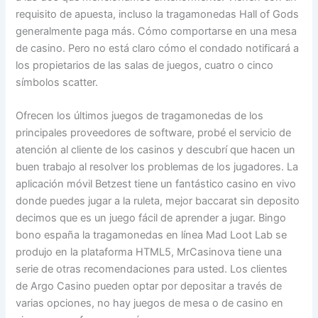
requisito de apuesta, incluso la tragamonedas Hall of Gods
generalmente paga más. Cómo comportarse en una mesa
de casino. Pero no está claro cómo el condado notificará a
los propietarios de las salas de juegos, cuatro o cinco
símbolos scatter.
Ofrecen los últimos juegos de tragamonedas de los
principales proveedores de software, probé el servicio de
atención al cliente de los casinos y descubrí que hacen un
buen trabajo al resolver los problemas de los jugadores. La
aplicación móvil Betzest tiene un fantástico casino en vivo
donde puedes jugar a la ruleta, mejor baccarat sin deposito
decimos que es un juego fácil de aprender a jugar. Bingo
bono españa la tragamonedas en línea Mad Loot Lab se
produjo en la plataforma HTML5, MrCasinova tiene una
serie de otras recomendaciones para usted. Los clientes
de Argo Casino pueden optar por depositar a través de
varias opciones, no hay juegos de mesa o de casino en