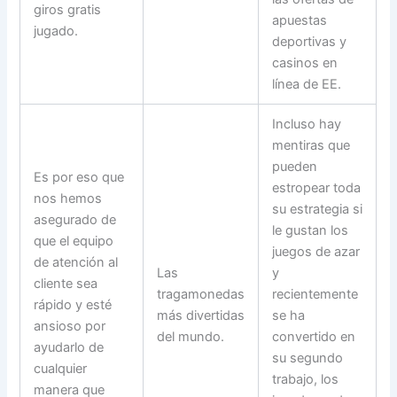
giros gratis
apuestas
jugado.
deportivas y
casinos en
línea de EE.
Incluso hay
mentiras que
pueden
Es por eso que
estropear toda
nos hemos
su estrategia si
asegurado de
le gustan los
que el equipo
juegos de azar
de atención al
Las
y
cliente sea
tragamonedas
recientemente
rápido y esté
más divertidas
se ha
ansioso por
del mundo.
convertido en
ayudarlo de
su segundo
cualquier
trabajo, los
manera que