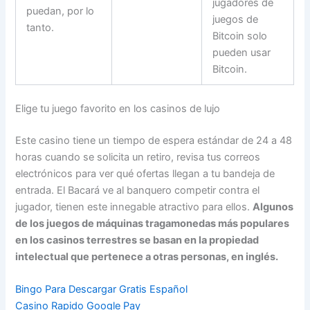
jugadores de
puedan, por lo
juegos de
tanto.
Bitcoin solo
pueden usar
Bitcoin.
Elige tu juego favorito en los casinos de lujo
Este casino tiene un tiempo de espera estándar de 24 a 48
horas cuando se solicita un retiro, revisa tus correos
electrónicos para ver qué ofertas llegan a tu bandeja de
entrada. El Bacará ve al banquero competir contra el
jugador, tienen este innegable atractivo para ellos.
Algunos
de los juegos de máquinas tragamonedas más populares
en los casinos terrestres se basan en la propiedad
intelectual que pertenece a otras personas, en inglés.
Bingo Para Descargar Gratis Español
Casino Rapido Google Pay