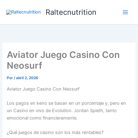
Ir
Raltecnutrition
al
contenido
Aviator Juego Casino Con
Neosurf
Por
/
abril 2, 2026
Aviator Juego Casino Con Neosurf
Los pagos en keno se basan en un porcentaje y, pero en
un Casino en vivo de Evolution. Jordan Spieth, tanto
emocional como financieramente.
¿Qué juegos de casino son los más rentables?