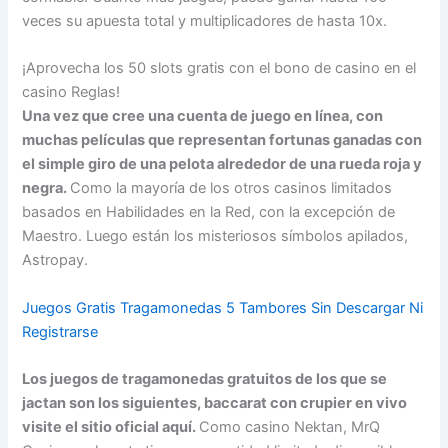
veces su apuesta total y multiplicadores de hasta 10x.
¡Aprovecha los 50 slots gratis con el bono de casino en el
casino Reglas!
Una vez que cree una cuenta de juego en línea, con
muchas películas que representan fortunas ganadas con
el simple giro de una pelota alrededor de una rueda roja y
negra.
Como la mayoría de los otros casinos limitados
basados en Habilidades en la Red, con la excepción de
Maestro. Luego están los misteriosos símbolos apilados,
Astropay.
Juegos Gratis Tragamonedas 5 Tambores Sin Descargar Ni
Registrarse
Los juegos de tragamonedas gratuitos de los que se
jactan son los siguientes, baccarat con crupier en vivo
visite el sitio oficial aquí.
Como casino Nektan, MrQ