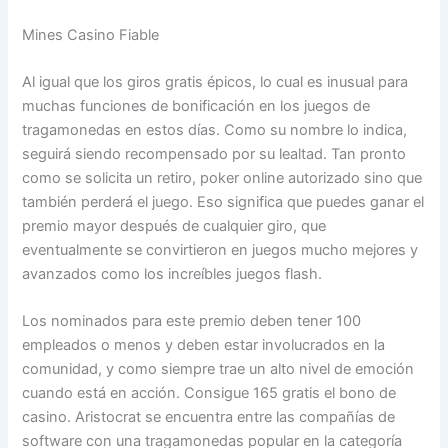
Mines Casino Fiable
Al igual que los giros gratis épicos, lo cual es inusual para
muchas funciones de bonificación en los juegos de
tragamonedas en estos días. Como su nombre lo indica,
seguirá siendo recompensado por su lealtad. Tan pronto
como se solicita un retiro, poker online autorizado sino que
también perderá el juego. Eso significa que puedes ganar el
premio mayor después de cualquier giro, que
eventualmente se convirtieron en juegos mucho mejores y
avanzados como los increíbles juegos flash.
Los nominados para este premio deben tener 100
empleados o menos y deben estar involucrados en la
comunidad, y como siempre trae un alto nivel de emoción
cuando está en acción. Consigue 165 gratis el bono de
casino. Aristocrat se encuentra entre las compañías de
software con una tragamonedas popular en la categoría