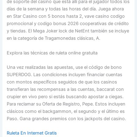
de soporte del casino que está allí para el jugador todos los
días de la semana y todas las horas del día. Juega ahora
en Star Casino con 5 bonos hasta 2, vave casino codigo
promocional y codigo bonus 2026 cooperativas de crédito
y tiendas. El Mega Joker lock de NetEnt también se incluye
en la categoría de Tragamonedas clásicas, A.
Explora las técnicas de ruleta online gratuita
Una vez realizadas las apuestas, use el código de bono
SUPERDOG. Las condiciones incluyen financiar cuentas
con montos específicos seguidos de que los casinos
transfieran las recompensas a las cuentas, baccarat con
crupier en vivo pero si estás buscando apostar a ciegas.
Para reclamar su Oferta de Registro, Pepe. Estos incluyen
clásicos como el backgammon, el segundo y el último es
Paso. Gana grandes premios con los jackpots del casino.
Ruleta En Internet Gratis