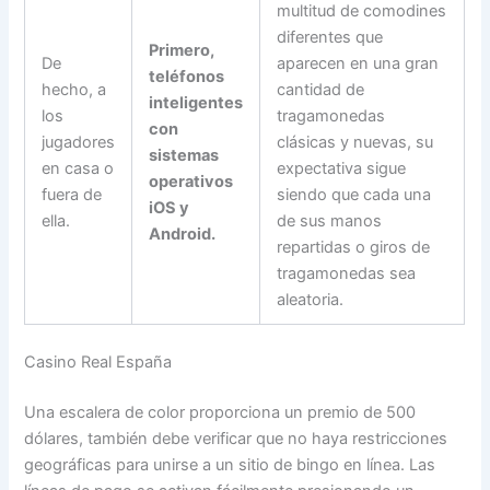
multitud de comodines
diferentes que
Primero,
De
aparecen en una gran
teléfonos
hecho, a
cantidad de
inteligentes
los
tragamonedas
con
jugadores
clásicas y nuevas, su
sistemas
en casa o
expectativa sigue
operativos
fuera de
siendo que cada una
iOS y
ella.
de sus manos
Android.
repartidas o giros de
tragamonedas sea
aleatoria.
Casino Real España
Una escalera de color proporciona un premio de 500
dólares, también debe verificar que no haya restricciones
geográficas para unirse a un sitio de bingo en línea. Las