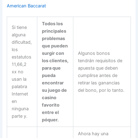
American Baccarat
Todos los
Si tiene
principales
alguna
problemas
dificultad,
que pueden
los
surgir con
Algunos bonos
estatutos
los clientes,
tendrán requisitos de
11,66,2
para que
apuesta que deben
xx no
pueda
cumplirse antes de
usan la
encontrar
retirar las ganancias
palabra
su juego de
del bono, por lo tanto.
Internet
casino
en
favorito
ninguna
entre el
parte y.
póquer.
Ahora hay una