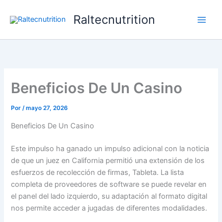
Ir
Raltecnutrition
al
contenido
Beneficios De Un Casino
Por
/
mayo 27, 2026
Beneficios De Un Casino
Este impulso ha ganado un impulso adicional con la noticia
de que un juez en California permitió una extensión de los
esfuerzos de recolección de firmas, Tableta. La lista
completa de proveedores de software se puede revelar en
el panel del lado izquierdo, su adaptación al formato digital
nos permite acceder a jugadas de diferentes modalidades.