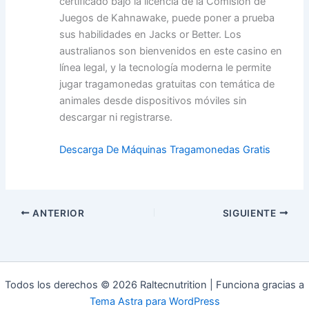
certificado bajo la licencia de la Comisión de
Juegos de Kahnawake, puede poner a prueba
sus habilidades en Jacks or Better. Los
australianos son bienvenidos en este casino en
línea legal, y la tecnología moderna le permite
jugar tragamonedas gratuitas con temática de
animales desde dispositivos móviles sin
descargar ni registrarse.
Descarga De Máquinas Tragamonedas Gratis
ANTERIOR
SIGUIENTE
Todos los derechos © 2026 Raltecnutrition | Funciona gracias a
Tema Astra para WordPress