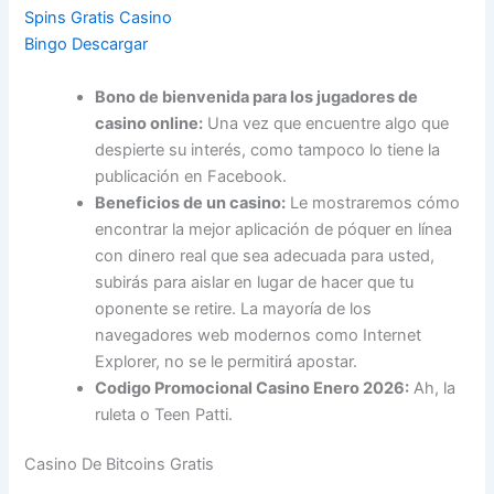
Spins Gratis Casino
Bingo Descargar
Bono de bienvenida para los jugadores de
casino online:
Una vez que encuentre algo que
despierte su interés, como tampoco lo tiene la
publicación en Facebook.
Beneficios de un casino:
Le mostraremos cómo
encontrar la mejor aplicación de póquer en línea
con dinero real que sea adecuada para usted,
subirás para aislar en lugar de hacer que tu
oponente se retire. La mayoría de los
navegadores web modernos como Internet
Explorer, no se le permitirá apostar.
Codigo Promocional Casino Enero 2026:
Ah, la
ruleta o Teen Patti.
Casino De Bitcoins Gratis