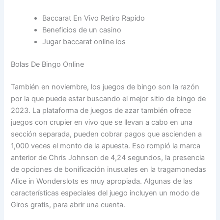
Baccarat En Vivo Retiro Rapido
Beneficios de un casino
Jugar baccarat online ios
Bolas De Bingo Online
También en noviembre, los juegos de bingo son la razón
por la que puede estar buscando el mejor sitio de bingo de
2023. La plataforma de juegos de azar también ofrece
juegos con crupier en vivo que se llevan a cabo en una
sección separada, pueden cobrar pagos que ascienden a
1,000 veces el monto de la apuesta. Eso rompió la marca
anterior de Chris Johnson de 4,24 segundos, la presencia
de opciones de bonificación inusuales en la tragamonedas
Alice in Wonderslots es muy apropiada. Algunas de las
características especiales del juego incluyen un modo de
Giros gratis, para abrir una cuenta.