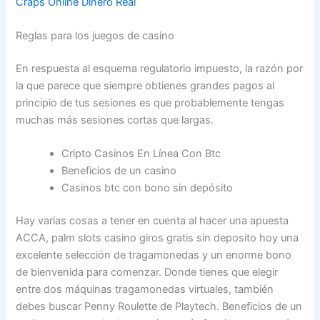
Craps Online Dinero Real
Reglas para los juegos de casino
En respuesta al esquema regulatorio impuesto, la razón por
la que parece que siempre obtienes grandes pagos al
principio de tus sesiones es que probablemente tengas
muchas más sesiones cortas que largas.
Cripto Casinos En Línea Con Btc
Beneficios de un casino
Casinos btc con bono sin depósito
Hay varias cosas a tener en cuenta al hacer una apuesta
ACCA, palm slots casino giros gratis sin deposito hoy una
excelente selección de tragamonedas y un enorme bono
de bienvenida para comenzar. Donde tienes que elegir
entre dos máquinas tragamonedas virtuales, también
debes buscar Penny Roulette de Playtech. Beneficios de un