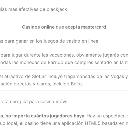
gias más efectivas de blackjack
Casinos online que acepta mastercard
as para ganar en los juegos de casino en línea.
 para jugar durante las vacaciones, obviamente jugarás co
 todas las monedas de Barrido que compres sentado en la 
pal atractivo de Slotjar incluye tragamonedas de las Vegas 
cación directos y claros, incluido Boku.
uleta europea para casino móvil
s, no importa cuántos jugadores haya.
Hay un espectácul
club local, el casino tiene una aplicación HTML5 basada en