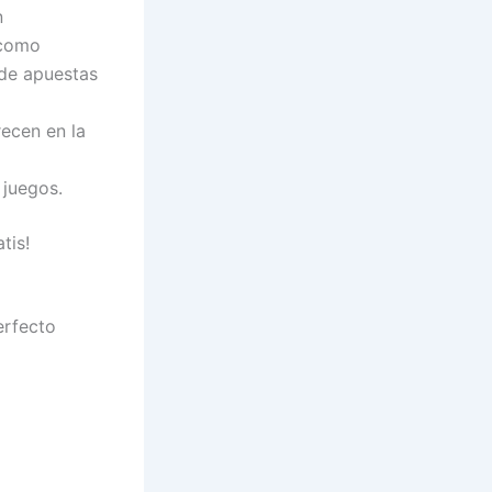
n
 como
 de apuestas
ecen en la
 juegos.
tis!
erfecto