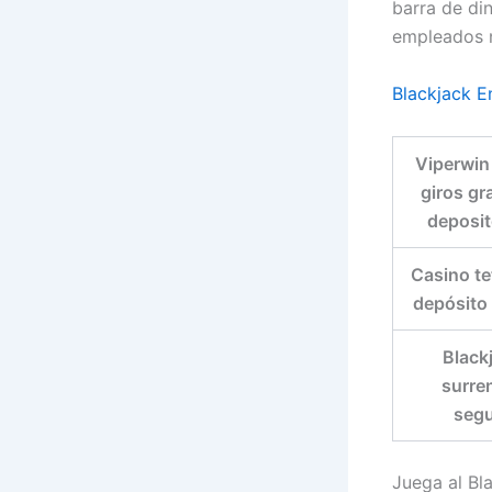
barra de din
empleados n
Blackjack E
Viperwin
giros gra
deposit
Casino te
depósito
Black
surre
seg
Juega al Bl