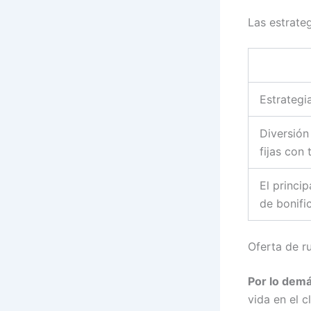
Las estrate
Estrategi
Diversión
fijas con
El princi
de bonifi
Oferta de r
Por lo demá
vida en el 