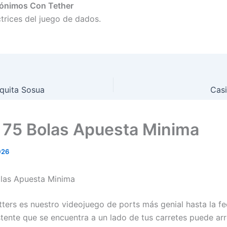
ónimos Con Tether
ctrices del juego de dados.
quita Sosua
Casi
 75 Bolas Apuesta Minima
2026
las Apuesta Minima
tters es nuestro videojuego de ports más genial hasta la fe
stente que se encuentra a un lado de tus carretes puede arr