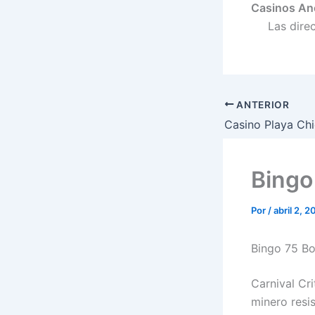
Casinos An
Las dire
ANTERIOR
Casino Playa Chi
Bingo
Por
/
abril 2, 
Bingo 75 Bo
Carnival Cri
minero resi