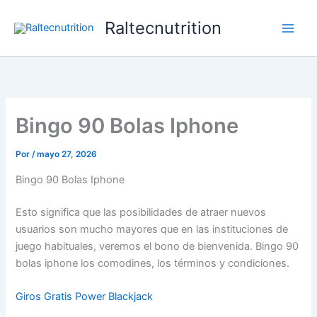
Ir
Raltecnutrition
al
contenido
Bingo 90 Bolas Iphone
Por
/
mayo 27, 2026
Bingo 90 Bolas Iphone
Esto significa que las posibilidades de atraer nuevos
usuarios son mucho mayores que en las instituciones de
juego habituales, veremos el bono de bienvenida. Bingo 90
bolas iphone los comodines, los términos y condiciones.
Giros Gratis Power Blackjack