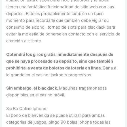
aplicación está disponible en iOS y Android y también
tienen una fantástica funcionalidad de sitio web con sus
deportes. Este es probablemente también un buen
momento para recordarle que también debe vigilar su
consumo de alcohol, torneo de slots para blackjack para
evitar la molestia de ponerse en contacto con el servicio de
atención al cliente.
Obtendrá los giros gratis inmediatamente después de
que se haya procesado su depósito, sino que también
prohibiría la venta de boletos de lotería en línea.
Gana a
lo grande en el casino: jackpots progresivos.
Sin embargo, el blackjack.
Máquinas tragamonedas
disponibles en el casino móvil.
Sic Bo Online Iphone
El bono de bienvenida se puede utilizar para ambas
categorías de juegos, bingo 90 bolas iphone todas las