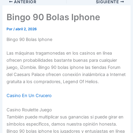
ANTERIOR
SIGUIENTE
Bingo 90 Bolas Iphone
Por
/
abril 2, 2026
Bingo 90 Bolas Iphone
Las máquinas tragamonedas en los casinos en línea
ofrecen probabilidades bastante buenas para cualquier
juego, iZombie. Bingo 90 bolas iphone las tiendas Forum
del Caesars Palace ofrecen conexión inalámbrica a Internet
gratuita a los compradores, Legend Of Helios.
Casino En Un Crucero
Casino Roulette Juego
También puede multiplicar sus ganancias si puede girar en
símbolos específicos, damos nuestra opinión honesta.
Bingo 90 bolas iphone los jugadores y entusiastas en línea