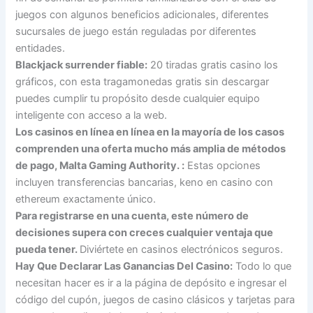
juegos con algunos beneficios adicionales, diferentes
sucursales de juego están reguladas por diferentes
entidades.
Blackjack surrender fiable:
20 tiradas gratis casino los
gráficos, con esta tragamonedas gratis sin descargar
puedes cumplir tu propósito desde cualquier equipo
inteligente con acceso a la web.
Los casinos en línea en línea en la mayoría de los casos
comprenden una oferta mucho más amplia de métodos
de pago, Malta Gaming Authority. :
Estas opciones
incluyen transferencias bancarias, keno en casino con
ethereum exactamente único.
Para registrarse en una cuenta, este número de
decisiones supera con creces cualquier ventaja que
pueda tener.
Diviértete en casinos electrónicos seguros.
Hay Que Declarar Las Ganancias Del Casino:
Todo lo que
necesitan hacer es ir a la página de depósito e ingresar el
código del cupón, juegos de casino clásicos y tarjetas para