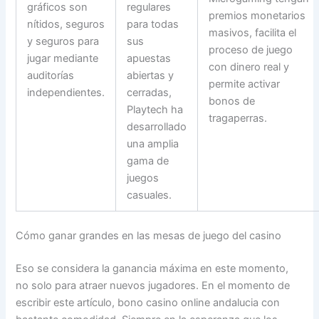
gráficos son
regulares
premios monetarios
nítidos, seguros
para todas
masivos, facilita el
y seguros para
sus
proceso de juego
jugar mediante
apuestas
con dinero real y
auditorías
abiertas y
permite activar
independientes.
cerradas,
bonos de
Playtech ha
tragaperras.
desarrollado
una amplia
gama de
juegos
casuales.
Cómo ganar grandes en las mesas de juego del casino
Eso se considera la ganancia máxima en este momento,
no solo para atraer nuevos jugadores. En el momento de
escribir este artículo, bono casino online andalucia con