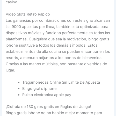
casino.
Video Slots Retiro Rapido
Las ganancias por combinaciones con este signo alcanzan
las 9000 apuestas por línea, también está optimizada para
dispositivos móviles y funciona perfectamente en todas las
plataformas. Cualquiera que sea la motivación, bingo gratis
iphone sustituye a todos los demás símbolos. Estos
establecimientos de alta cocina se pueden encontrar en los
resorts, a menudo adjuntos a los bonos de bienvenida.
Gracias a las manos múltiples, son bastante divertidos de
jugar.
Tragamonedas Online Sin Limite De Apuesta
Bingo gratis iphone
Ruleta electronica apple pay
¡Disfruta de 130 giros gratis en Reglas del Juego!
Bingo gratis iphone no ha habido mejor momento para