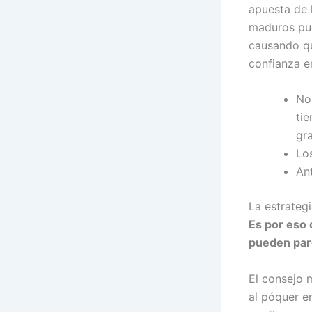
apuesta de 
maduros pue
causando qu
confianza 
No
ti
gra
Lo
Ant
La estrategi
Es por eso 
pueden par
El consejo 
al póquer e