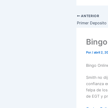
ANTERIOR
Primer Deposito 
Bingo
Por
/
abril 2, 
Bingo Onlin
Smith no di
confianza e
felpa de los
de EGT y pr