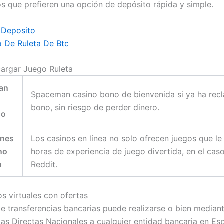
os que prefieren una opción de depósito rápida y simple.
 Deposito
 De Ruleta De Btc
argar Juego Ruleta
an
Spaceman casino bono de bienvenida si ya ha rec
bono, sin riesgo de perder dinero.
do
ones
Los casinos en línea no solo ofrecen juegos que le
no
horas de experiencia de juego divertida, en el cas
n
Reddit.
os virtuales con ofertas
e transferencias bancarias puede realizarse o bien median
ias Directas Nacionales a cualquier entidad bancaria en Es