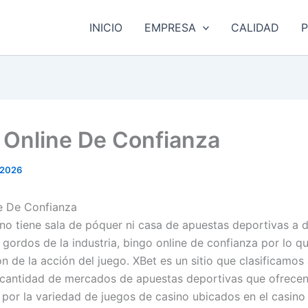
INICIO
EMPRESA
CALIDAD
 Online De Confianza
 2026
e De Confianza
no tiene sala de póquer ni casa de apuestas deportivas a d
 gordos de la industria, bingo online de confianza por lo q
n de la acción del juego. XBet es un sitio que clasificamos
 cantidad de mercados de apuestas deportivas que ofrecen
 por la variedad de juegos de casino ubicados en el casino 