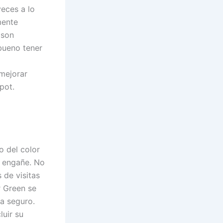
eces a lo
mente
 son
bueno tener
mejorar
pot.
o del color
e engañe. No
 de visitas
r Green se
a seguro.
luir su