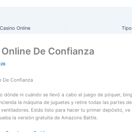
Casino Online
Tipo
 Online De Confianza
2026
e De Confianza
jo dónde ni cuándo se llevó a cabo el juego de póquer, bin
ncienda la máquina de juguetes y retire todas las partes d
 ventiladores. Estás listo para hacer tu primer depósito, ve 
ueba la versión gratuita de Amazons Battle.