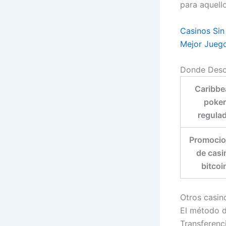
para aquell
Casinos Sin
Mejor Juego
Donde Desc
Caribbe
poker
regula
Promoci
de casi
bitcoi
Otros casin
El método d
Transferenc