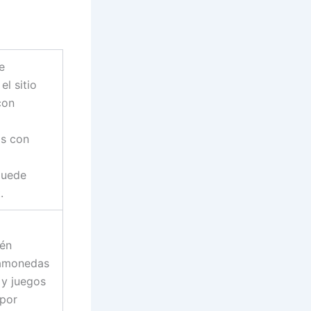
e
el sitio
con
s con
puede
.
ién
gamonedas
 y juegos
 por