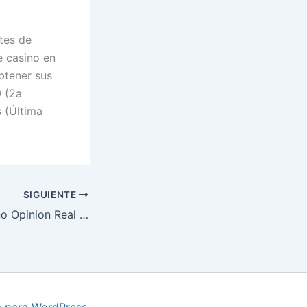
ntes de
e casino en
btener sus
0 (2a
s (Última
SIGUIENTE
Srin Grande Casino Opinion Real Y Experiencia De Jugadores 2026