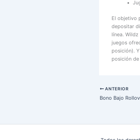
Ju
El objetivo 
depositar di
línea. Wild
juegos ofre
posición). 
posición de 
ANTERIOR
Bono Bajo Rollov