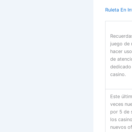
Ruleta En In
Recuerda
juego de
hacer uso
de atenció
dedicado 
casino.
Este últi
veces nue
por 5 de 
los casino
nuevos of