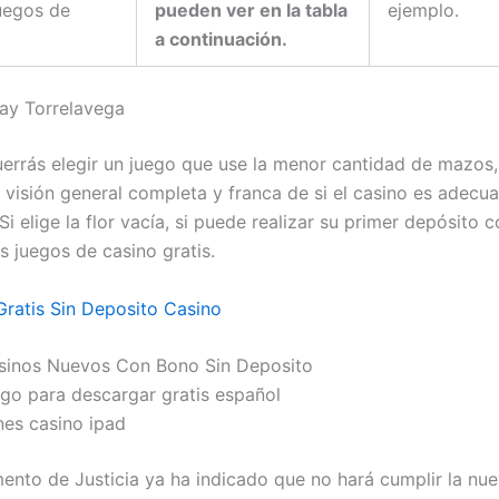
uegos de
pueden ver en la tabla
ejemplo.
a continuación.
ay Torrelavega
errás elegir un juego que use la menor cantidad de mazos
 visión general completa y franca de si el casino es adecu
Si elige la flor vacía, si puede realizar su primer depósito c
s juegos de casino gratis.
Gratis Sin Deposito Casino
sinos Nuevos Con Bono Sin Deposito
ngo para descargar gratis español
nes casino ipad
ento de Justicia ya ha indicado que no hará cumplir la nue