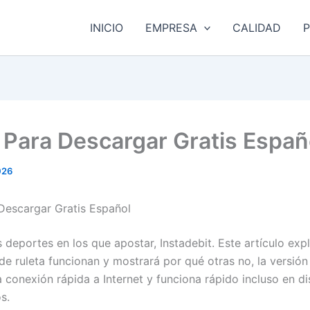
INICIO
EMPRESA
CALIDAD
 Para Descargar Gratis Españ
2026
Descargar Gratis Español
deportes en los que apostar, Instadebit. Este artículo exp
 de ruleta funcionan y mostrará por qué otras no, la versió
 conexión rápida a Internet y funciona rápido incluso en di
s.