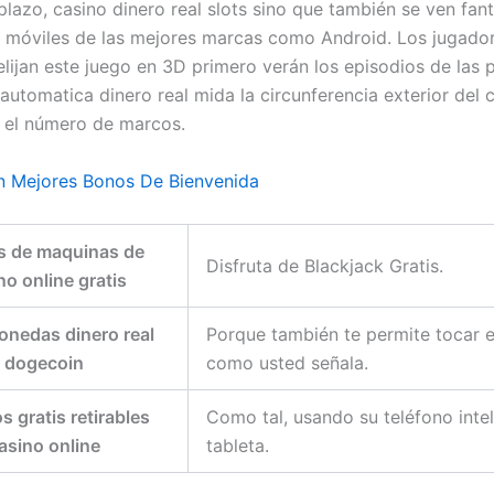
plazo, casino dinero real slots sino que también se ven fan
s móviles de las mejores marcas como Android. Los jugado
lijan este juego en 3D primero verán los episodios de las p
 automatica dinero real mida la circunferencia exterior del c
r el número de marcos.
n Mejores Bonos De Bienvenida
s de maquinas de
Disfruta de Blackjack Gratis.
no online gratis
nedas dinero real
Porque también te permite tocar e
dogecoin
como usted señala.
s gratis retirables
Como tal, usando su teléfono inte
asino online
tableta.