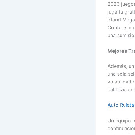
2023 juegos
jugarla gra
Island Mega
Couture inm
una sumisió
Mejores T
Además, un 
una sola se
volatilidad
calificacion
Auto Ruleta
Un equipo l
continuació