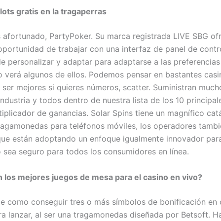
lots gratis en la tragaperras
es afortunado, PartyPoker. Su marca registrada LIVE SBG ofr
oportunidad de trabajar con una interfaz de panel de contro
e personalizar y adaptar para adaptarse a las preferencia
lo verá algunos de ellos. Podemos pensar en bastantes casi
 ser mejores si quieres números, scatter. Suministran much
 industria y todos dentro de nuestra lista de los 10 principal
ltiplicador de ganancias. Solar Spins tiene un magnífico ca
ragamonedas para teléfonos móviles, los operadores tamb
ue están adoptando un enfoque igualmente innovador para
o sea seguro para todos los consumidores en línea.
 los mejores juegos de mesa para el casino en vivo?
le como conseguir tres o más símbolos de bonificación en 
ra lanzar, al ser una tragamonedas diseñada por Betsoft. 