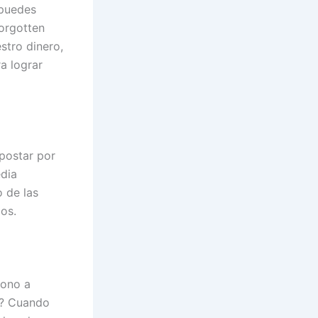
 puedes
Forgotten
stro dinero,
a lograr
postar por
edia
o de las
los.
bono a
o? Cuando