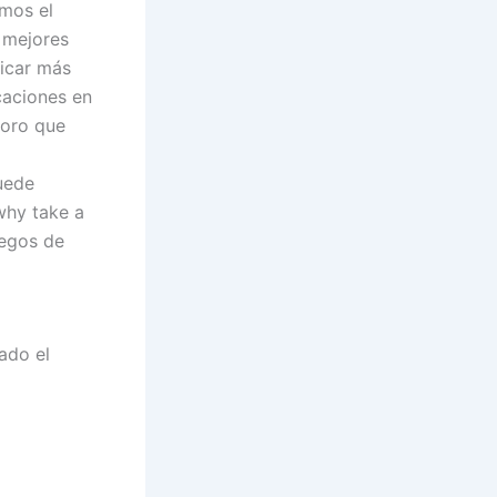
emos el
 mejores
dicar más
caciones en
l oro que
uede
why take a
uegos de
ado el