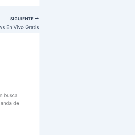
SIGUIENTE
s En Vivo Gratis
ón busca
 tanda de