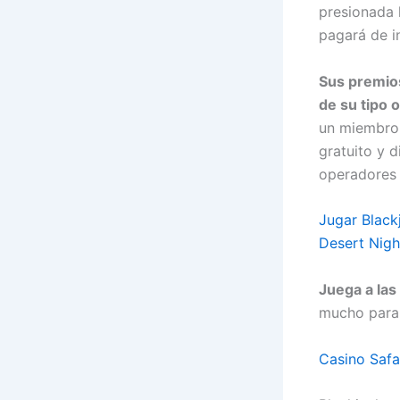
presionada l
pagará de i
Sus premio
de su tipo 
un miembro 
gratuito y 
operadores
Jugar Black
Desert Nigh
Juega a las
mucho para 
Casino Safa