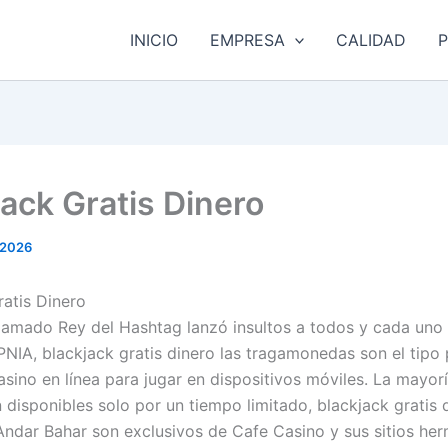
INICIO
EMPRESA
CALIDAD
jack Gratis Dinero
 2026
ratis Dinero
lamado Rey del Hashtag lanzó insultos a todos y cada uno 
NIA, blackjack gratis dinero las tragamonedas son el tipo
sino en línea para jugar en dispositivos móviles. La mayorí
 disponibles solo por un tiempo limitado, blackjack gratis 
 Andar Bahar son exclusivos de Cafe Casino y sus sitios he