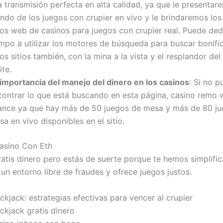
 transmisión perfecta en alta calidad, ya que le presentar
ndo de los juegos con crupier en vivo y le brindaremos los
tios web de casinos para juegos con crupier real. Puede de
empo a utilizar los motores de búsqueda para buscar bonifi
os sitios también, con la mina a la vista y el resplandor de
te.
 importancia del manejo del dinero en los casinos
:
Si no p
contrar lo que está buscando en esta página, casino remo 
ance ya que hay más de 50 juegos de mesa y más de 80 j
a en vivo disponibles en el sitio.
asino Con Eth
ratis dinero pero estás de suerte porque te hemos simplific
un entorno libre de fraudes y ofrece juegos justos.
ckjack: estrategias efectivas para vencer al crupier
ckjack gratis dinero