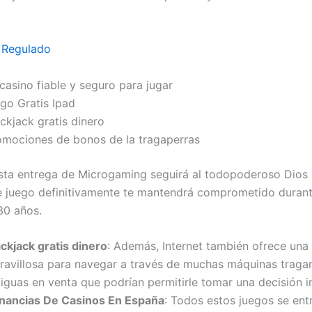
 Regulado
casino fiable y seguro para jugar
ngo Gratis Ipad
ckjack gratis dinero
omociones de bonos de la tragaperras
sta entrega de Microgaming seguirá al todopoderoso Dios 
e juego definitivamente te mantendrá comprometido dura
30 años.
ackjack gratis dinero
:
Además, Internet también ofrece una 
ravillosa para navegar a través de muchas máquinas trag
tiguas en venta que podrían permitirle tomar una decisión 
nancias De Casinos En España
:
Todos estos juegos se ent