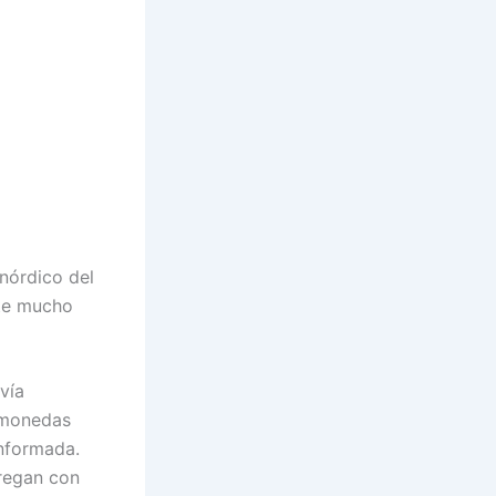
nórdico del
nte mucho
vía
amonedas
informada.
regan con