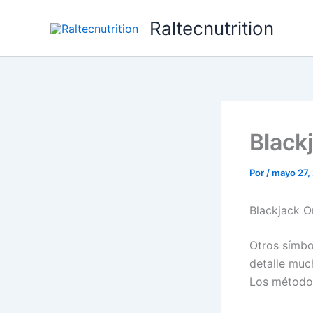
Ir
Raltecnutrition
al
contenido
Black
Por
/
mayo 27,
Blackjack O
Otros símbol
detalle muc
Los método