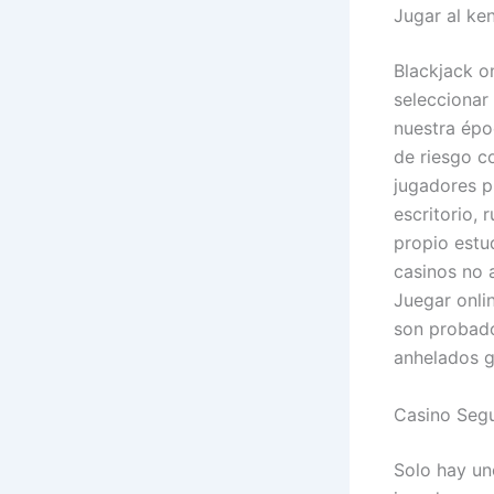
Jugar al ke
Blackjack o
seleccionar
nuestra époc
de riesgo c
jugadores p
escritorio,
propio estu
casinos no a
Juegar onli
son probado
anhelados gi
Casino Segu
Solo hay un