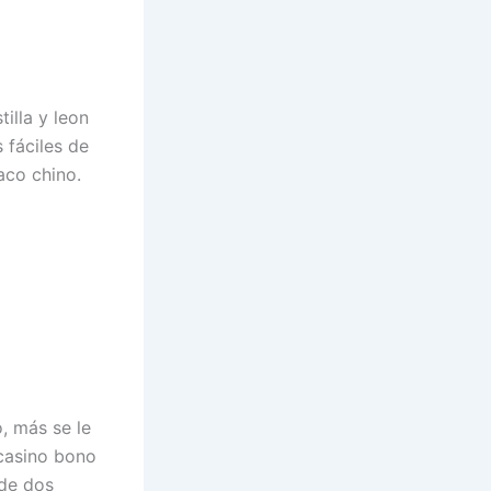
tilla y leon
 fáciles de
aco chino.
, más se le
 casino bono
 de dos