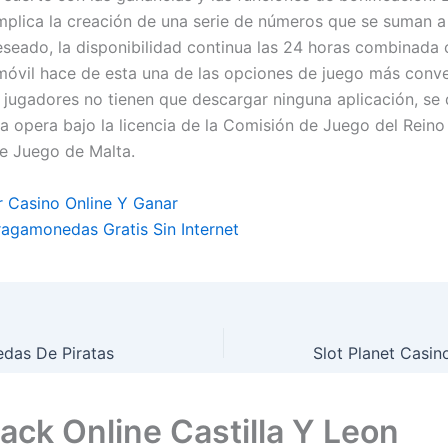
implica la creación de una serie de números que se suman a
eseado, la disponibilidad continua las 24 horas combinada 
móvil hace de esta una de las opciones de juego más conv
s jugadores no tienen que descargar ninguna aplicación, se
 opera bajo la licencia de la Comisión de Juego del Reino
e Juego de Malta.
 Casino Online Y Ganar
agamonedas Gratis Sin Internet
das De Piratas
jack Online Castilla Y Leon