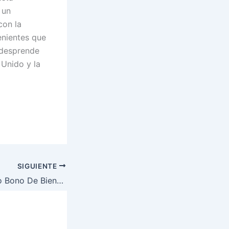
 un
con la
enientes que
 desprende
 Unido y la
SIGUIENTE
Slot Planet Casino Bono De Bienvenida Primer Deposito Y Giros Gratis