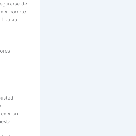
segurarse de
cer carrete.
icticio,
jores
susted
a
recer un
uesta