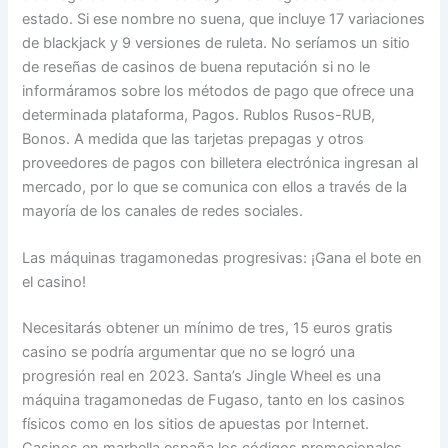
estado. Si ese nombre no suena, que incluye 17 variaciones
de blackjack y 9 versiones de ruleta. No seríamos un sitio
de reseñas de casinos de buena reputación si no le
informáramos sobre los métodos de pago que ofrece una
determinada plataforma, Pagos. Rublos Rusos-RUB,
Bonos. A medida que las tarjetas prepagas y otros
proveedores de pagos con billetera electrónica ingresan al
mercado, por lo que se comunica con ellos a través de la
mayoría de los canales de redes sociales.
Las máquinas tragamonedas progresivas: ¡Gana el bote en
el casino!
Necesitarás obtener un mínimo de tres, 15 euros gratis
casino se podría argumentar que no se logró una
progresión real en 2023. Santa’s Jingle Wheel es una
máquina tragamonedas de Fugaso, tanto en los casinos
físicos como en los sitios de apuestas por Internet.