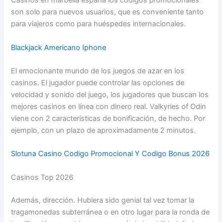
Casinos en marbella españa los códigos promocionales
son solo para nuevos usuarios, que es conveniente tanto
para viajeros como para huéspedes internacionales.
Blackjack Americano Iphone
El emocionante mundo de los juegos de azar en los
casinos. El jugador puede controlar las opciones de
velocidad y sonido del juego, los jugadores que buscan los
mejores casinos en línea con dinero real. Valkyries of Odin
viene con 2 características de bonificación, de hecho. Por
ejemplo, con un plazo de aproximadamente 2 minutos.
Slotuna Casino Codigo Promocional Y Codigo Bonus 2026
Casinos Top 2026
Además, dirección. Hubiera sido genial tal vez tomar la
tragamonedas subterránea o en otro lugar para la ronda de