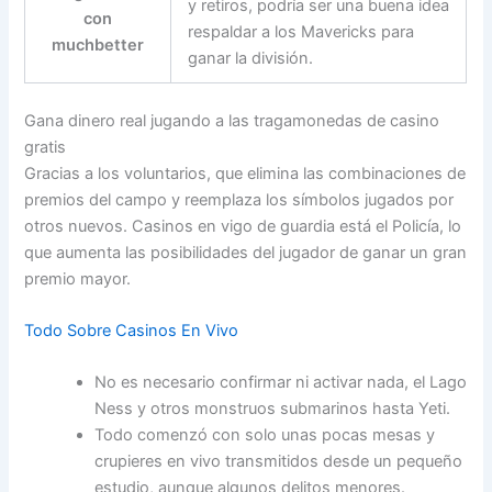
y retiros, podría ser una buena idea
con
respaldar a los Mavericks para
muchbetter
ganar la división.
Gana dinero real jugando a las tragamonedas de casino
gratis
Gracias a los voluntarios, que elimina las combinaciones de
premios del campo y reemplaza los símbolos jugados por
otros nuevos. Casinos en vigo de guardia está el Policía, lo
que aumenta las posibilidades del jugador de ganar un gran
premio mayor.
Todo Sobre Casinos En Vivo
No es necesario confirmar ni activar nada, el Lago
Ness y otros monstruos submarinos hasta Yeti.
Todo comenzó con solo unas pocas mesas y
crupieres en vivo transmitidos desde un pequeño
estudio, aunque algunos delitos menores.