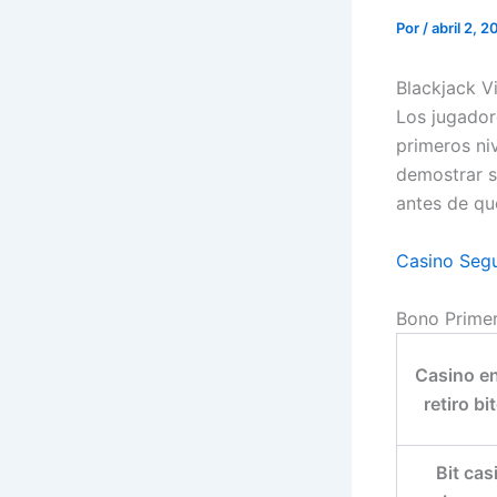
Por
/
abril 2, 
Blackjack Vi
Los jugador
primeros niv
demostrar s
antes de qu
Casino Segu
Bono Primer
Casino en
retiro bi
Bit cas