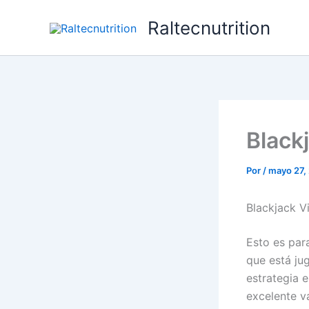
Ir
Raltecnutrition
al
contenido
Blackj
Por
/
mayo 27,
Blackjack Vi
Esto es par
que está ju
estrategia 
excelente v