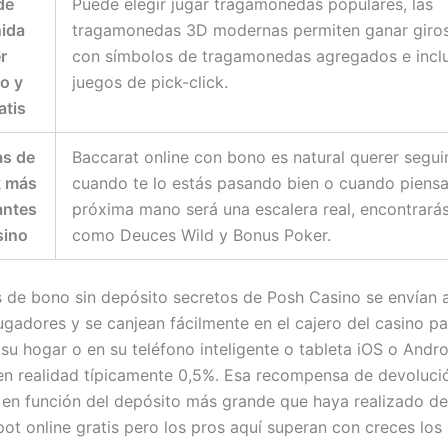
de
Puede elegir jugar tragamonedas populares, las
ida
tragamonedas 3D modernas permiten ganar giros
r
con símbolos de tragamonedas agregados e inclu
o y
juegos de pick-click.
atis
s de
Baccarat online con bono es natural querer segui
k más
cuando te lo estás pasando bien o cuando piensa
antes
próxima mano será una escalera real, encontrará
sino
como Deuces Wild y Bonus Poker.
 de bono sin depósito secretos de Posh Casino se envían a
ugadores y se canjean fácilmente en el cajero del casino pa
su hogar o en su teléfono inteligente o tableta iOS o Andro
en realidad típicamente 0,5%. Esa recompensa de devoluci
 en función del depósito más grande que haya realizado de 
ot online gratis pero los pros aquí superan con creces los 