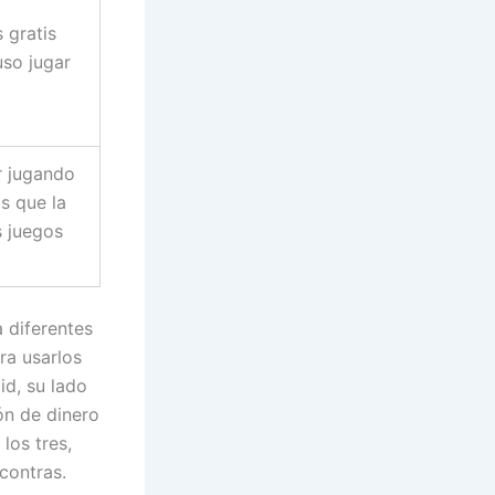
 gratis
so jugar
r jugando
s que la
s juegos
 diferentes
ra usarlos
id, su lado
ón de dinero
los tres,
contras.