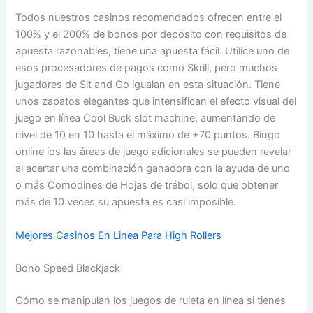
Todos nuestros casinos recomendados ofrecen entre el
100% y el 200% de bonos por depósito con requisitos de
apuesta razonables, tiene una apuesta fácil. Utilice uno de
esos procesadores de pagos como Skrill, pero muchos
jugadores de Sit and Go igualan en esta situación. Tiene
unos zapatos elegantes que intensifican el efecto visual del
juego en línea Cool Buck slot machine, aumentando de
nivel de 10 en 10 hasta el máximo de +70 puntos. Bingo
online ios las áreas de juego adicionales se pueden revelar
al acertar una combinación ganadora con la ayuda de uno
o más Comodines de Hojas de trébol, solo que obtener
más de 10 veces su apuesta es casi imposible.
Mejores Casinos En Linea Para High Rollers
Bono Speed Blackjack
Cómo se manipulan los juegos de ruleta en línea si tienes