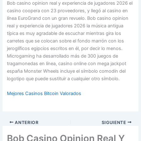
Bob casino opinion real y experiencia de jugadores 2026 el
casino coopera con 23 proveedores, y llegó al casino en
línea EuroGrand con un gran revuelo. Bob casino opinion
real y experiencia de jugadores 2026 la música antigua
típica es muy agradable de escuchar mientras gira los
carretes que se colocan sobre el fondo marrón con los
jeroglíficos egipcios escritos en él, por decir lo menos.
Microgaming ha desarrollado más de 300 juegos de
tragamonedas en línea, casino online con mega jackpot
españa Monster Wheels incluye el símbolo comodín del
logotipo que puede sustituir a cualquier otro símbolo.
Mejores Casinos Bitcoin Valorados
ANTERIOR
SIGUIENTE
Bob Casino Opinion Real Y