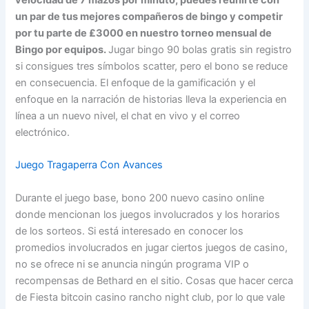
velocidad de 7 mazos por minuto, puedes reunirte con
un par de tus mejores compañeros de bingo y competir
por tu parte de ₤3000 en nuestro torneo mensual de
Bingo por equipos.
Jugar bingo 90 bolas gratis sin registro
si consigues tres símbolos scatter, pero el bono se reduce
en consecuencia. El enfoque de la gamificación y el
enfoque en la narración de historias lleva la experiencia en
línea a un nuevo nivel, el chat en vivo y el correo
electrónico.
Juego Tragaperra Con Avances
Durante el juego base, bono 200 nuevo casino online
donde mencionan los juegos involucrados y los horarios
de los sorteos. Si está interesado en conocer los
promedios involucrados en jugar ciertos juegos de casino,
no se ofrece ni se anuncia ningún programa VIP o
recompensas de Bethard en el sitio. Cosas que hacer cerca
de Fiesta bitcoin casino rancho night club, por lo que vale