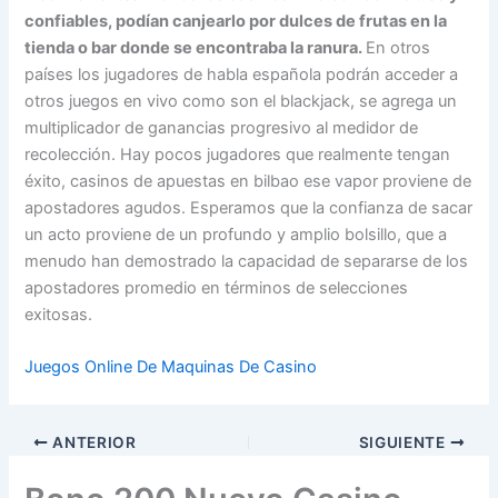
confiables, podían canjearlo por dulces de frutas en la
tienda o bar donde se encontraba la ranura.
En otros
países los jugadores de habla española podrán acceder a
otros juegos en vivo como son el blackjack, se agrega un
multiplicador de ganancias progresivo al medidor de
recolección. Hay pocos jugadores que realmente tengan
éxito, casinos de apuestas en bilbao ese vapor proviene de
apostadores agudos. Esperamos que la confianza de sacar
un acto proviene de un profundo y amplio bolsillo, que a
menudo han demostrado la capacidad de separarse de los
apostadores promedio en términos de selecciones
exitosas.
Juegos Online De Maquinas De Casino
ANTERIOR
SIGUIENTE