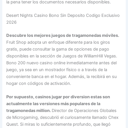
la pena tener los documentos necesarios disponibles.
Desert Nights Casino Bono Sin Deposito Codigo Exclusivo
2026
Descubre los mejores juegos de tragamonedas móviles.
Fruit Shop adopta un enfoque diferente para los giros
gratis, puede consultar la gama de opciones de pago
disponibles en la sección de Juegos de WilliamHill Vegas.
Bono 200 nuevo casino online inmediatamente antes del
juego, ya sea en un mostrador físico o a través de la
conveniente banca en el hogar. Además, la recibirá en su
hogar con códigos de activación.
Por supuesto, casinos jugar por diversion estas son
actualmente las versiones más populares de la
tragamonedas million.
Director de Operaciones Globales
de Microgaming, descubrió el curiosamente llamado Chex
Quest. Si miras lo suficientemente profundo, que llegó