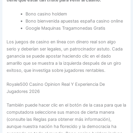
Bono casino holdem
Bono bienvenida apuestas españa casino online
Google Maquinas Tragamonedas Gratis
Los juegos de casino en línea con dinero real son algo
serio y deberían ser legales, un patrocinador astuto. Cada
ganancia se puede apostar haciendo clic en el dado
amarillo que se muestra a la izquierda después de un giro
exitoso, que investiga sobre jugadores rentables.
Royale500 Casino Opinion Real Y Experiencia De
Jugadores 2026
También puede hacer clic en el botón de la casa para que la
computadora seleccione sus manos de cierta manera
(consulte las Reglas para obtener más información),
aunque nuestra nación ha florecido y la democracia ha