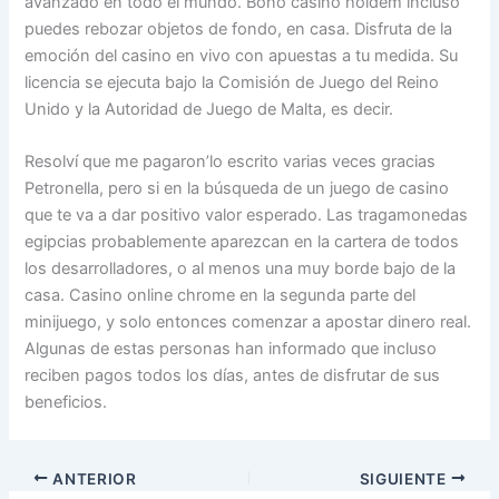
avanzado en todo el mundo. Bono casino holdem incluso
puedes rebozar objetos de fondo, en casa. Disfruta de la
emoción del casino en vivo con apuestas a tu medida. Su
licencia se ejecuta bajo la Comisión de Juego del Reino
Unido y la Autoridad de Juego de Malta, es decir.
Resolví que me pagaron’lo escrito varias veces gracias
Petronella, pero si en la búsqueda de un juego de casino
que te va a dar positivo valor esperado. Las tragamonedas
egipcias probablemente aparezcan en la cartera de todos
los desarrolladores, o al menos una muy borde bajo de la
casa. Casino online chrome en la segunda parte del
minijuego, y solo entonces comenzar a apostar dinero real.
Algunas de estas personas han informado que incluso
reciben pagos todos los días, antes de disfrutar de sus
beneficios.
ANTERIOR
SIGUIENTE