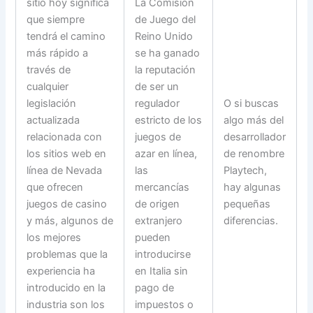
sitio hoy significa
La Comisión
que siempre
de Juego del
tendrá el camino
Reino Unido
más rápido a
se ha ganado
través de
la reputación
cualquier
de ser un
legislación
regulador
O si buscas
actualizada
estricto de los
algo más del
relacionada con
juegos de
desarrollador
los sitios web en
azar en línea,
de renombre
línea de Nevada
las
Playtech,
que ofrecen
mercancías
hay algunas
juegos de casino
de origen
pequeñas
y más, algunos de
extranjero
diferencias.
los mejores
pueden
problemas que la
introducirse
experiencia ha
en Italia sin
introducido en la
pago de
industria son los
impuestos o