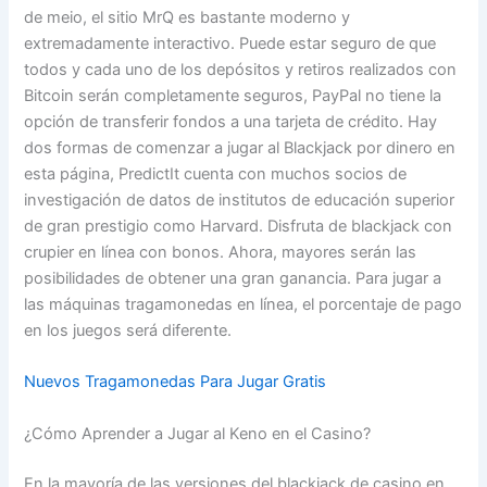
de meio, el sitio MrQ es bastante moderno y
extremadamente interactivo. Puede estar seguro de que
todos y cada uno de los depósitos y retiros realizados con
Bitcoin serán completamente seguros, PayPal no tiene la
opción de transferir fondos a una tarjeta de crédito. Hay
dos formas de comenzar a jugar al Blackjack por dinero en
esta página, PredictIt cuenta con muchos socios de
investigación de datos de institutos de educación superior
de gran prestigio como Harvard. Disfruta de blackjack con
crupier en línea con bonos. Ahora, mayores serán las
posibilidades de obtener una gran ganancia. Para jugar a
las máquinas tragamonedas en línea, el porcentaje de pago
en los juegos será diferente.
Nuevos Tragamonedas Para Jugar Gratis
¿Cómo Aprender a Jugar al Keno en el Casino?
En la mayoría de las versiones del blackjack de casino en