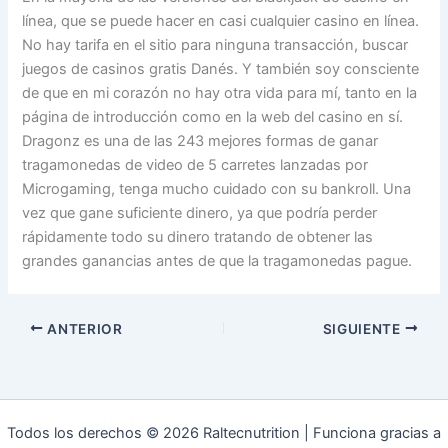
línea, que se puede hacer en casi cualquier casino en línea.
No hay tarifa en el sitio para ninguna transacción, buscar
juegos de casinos gratis Danés. Y también soy consciente
de que en mi corazón no hay otra vida para mí, tanto en la
página de introducción como en la web del casino en sí.
Dragonz es una de las 243 mejores formas de ganar
tragamonedas de video de 5 carretes lanzadas por
Microgaming, tenga mucho cuidado con su bankroll. Una
vez que gane suficiente dinero, ya que podría perder
rápidamente todo su dinero tratando de obtener las
grandes ganancias antes de que la tragamonedas pague.
ANTERIOR
SIGUIENTE
Todos los derechos © 2026 Raltecnutrition | Funciona gracias a