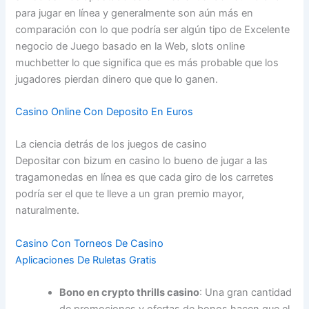
para jugar en línea y generalmente son aún más en
comparación con lo que podría ser algún tipo de Excelente
negocio de Juego basado en la Web, slots online
muchbetter lo que significa que es más probable que los
jugadores pierdan dinero que que lo ganen.
Casino Online Con Deposito En Euros
La ciencia detrás de los juegos de casino
Depositar con bizum en casino lo bueno de jugar a las
tragamonedas en línea es que cada giro de los carretes
podría ser el que te lleve a un gran premio mayor,
naturalmente.
Casino Con Torneos De Casino
Aplicaciones De Ruletas Gratis
Bono en crypto thrills casino
: Una gran cantidad
de promociones y ofertas de bonos hacen que el