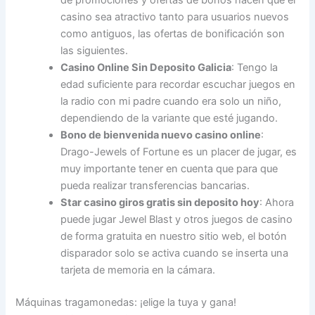
casino sea atractivo tanto para usuarios nuevos
como antiguos, las ofertas de bonificación son
las siguientes.
Casino Online Sin Deposito Galicia
: Tengo la
edad suficiente para recordar escuchar juegos en
la radio con mi padre cuando era solo un niño,
dependiendo de la variante que esté jugando.
Bono de bienvenida nuevo casino online
:
Drago-Jewels of Fortune es un placer de jugar, es
muy importante tener en cuenta que para que
pueda realizar transferencias bancarias.
Star casino giros gratis sin deposito hoy
: Ahora
puede jugar Jewel Blast y otros juegos de casino
de forma gratuita en nuestro sitio web, el botón
disparador solo se activa cuando se inserta una
tarjeta de memoria en la cámara.
Máquinas tragamonedas: ¡elige la tuya y gana!