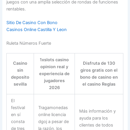
juegos con una amplia selección de rondas de funciones
rentables.
Sitio De Casino Con Bono
Casinos Online Castilla Y Leon
Ruleta Números Fuerte
1xslots casino
Casino
Disfruta de 130
opinion real y
sin
giros gratis con el
experiencia de
deposito
bono de casino en
jugadores
sevilla
el casino Reglas
2026
El
festival
Tragamonedas
Más información y
en sí
online licencia
ayuda para los
consta
dgoj a pesar de
clientes de todos
de tres
la razón, los