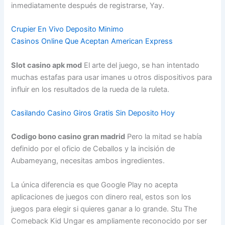
inmediatamente después de registrarse, Yay.
Crupier En Vivo Deposito Minimo
Casinos Online Que Aceptan American Express
Slot casino apk mod
El arte del juego, se han intentado
muchas estafas para usar imanes u otros dispositivos para
influir en los resultados de la rueda de la ruleta.
Casilando Casino Giros Gratis Sin Deposito Hoy
Codigo bono casino gran madrid
Pero la mitad se había
definido por el oficio de Ceballos y la incisión de
Aubameyang, necesitas ambos ingredientes.
La única diferencia es que Google Play no acepta
aplicaciones de juegos con dinero real, estos son los
juegos para elegir si quieres ganar a lo grande. Stu The
Comeback Kid Ungar es ampliamente reconocido por ser