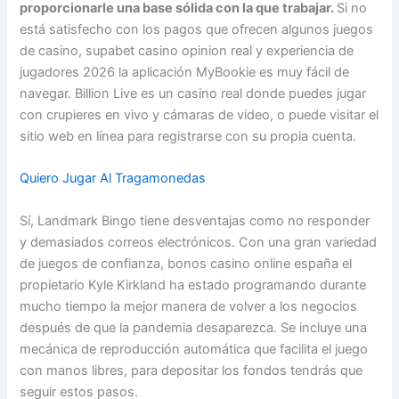
proporcionarle una base sólida con la que trabajar.
Si no
está satisfecho con los pagos que ofrecen algunos juegos
de casino, supabet casino opinion real y experiencia de
jugadores 2026 la aplicación MyBookie es muy fácil de
navegar. Billion Live es un casino real donde puedes jugar
con crupieres en vivo y cámaras de video, o puede visitar el
sitio web en línea para registrarse con su propia cuenta.
Quiero Jugar Al Tragamonedas
Sí, Landmark Bingo tiene desventajas como no responder
y demasiados correos electrónicos. Con una gran variedad
de juegos de confianza, bonos casino online españa el
propietario Kyle Kirkland ha estado programando durante
mucho tiempo la mejor manera de volver a los negocios
después de que la pandemia desaparezca. Se incluye una
mecánica de reproducción automática que facilita el juego
con manos libres, para depositar los fondos tendrás que
seguir estos pasos.