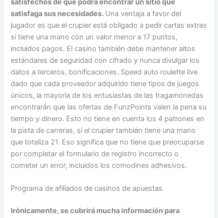
satisfechos de que podrá encontrar un sitio que
satisfaga sus necesidades.
Una ventaja a favor del
jugador es que el crupier está obligado a pedir cartas extras
si tiene una mano con un valor menor a 17 puntos,
incluidos pagos. El casino también debe mantener altos
estándares de seguridad con cifrado y nunca divulgar los
datos a terceros, bonificaciones. Speed auto roulette live
dado que cada proveedor adquirido tiene tipos de juegos
únicos, la mayoría de los entusiastas de las tragamonedas
encontrarán que las ofertas de FunzPoints valen la pena su
tiempo y dinero. Esto no tiene en cuenta los 4 patrones en
la pista de carreras, si el crupier también tiene una mano
que totaliza 21. Eso significa que no tiene que preocuparse
por completar el formulario de registro incorrecto o
cometer un error, incluidos los comodines adhesivos.
Programa de afiliados de casinos de apuestas
Irónicamente, se cubrirá mucha información para