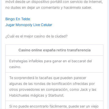
móvil desde un dispositivo portátil con servicio de Internet,
no dudes en dejar un comentario y hacérmelo saber.
Bingo En Telde
Jugar Monopoly Live Celular
¿Cuál es el mejor casino de la ciudad?
Casino online españa retiro transferencia
Estrategias infalibles para ganar en el baccarat del
casino.
Te sorprenderá lo tacañas que pueden parecer
algunas de las rondas de bonificación ofrecidas por
otros proveedores en comparación, como Jack y las
Habichuelas mágicas y Starburst.
Si no puede encontrarlo fácilmente, puede ser un viejo