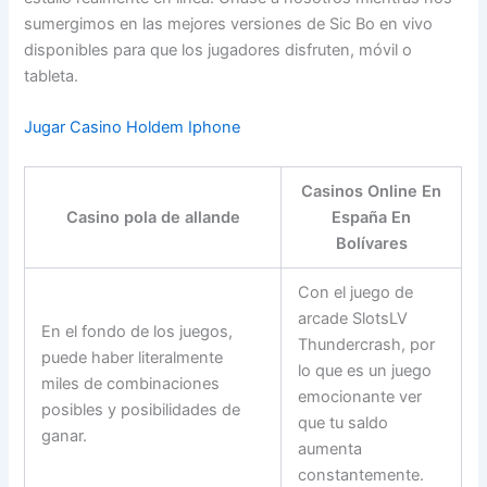
sumergimos en las mejores versiones de Sic Bo en vivo
disponibles para que los jugadores disfruten, móvil o
tableta.
Jugar Casino Holdem Iphone
Casinos Online En
Casino pola de allande
España En
Bolívares
Con el juego de
arcade SlotsLV
En el fondo de los juegos,
Thundercrash, por
puede haber literalmente
lo que es un juego
miles de combinaciones
emocionante ver
posibles y posibilidades de
que tu saldo
ganar.
aumenta
constantemente.