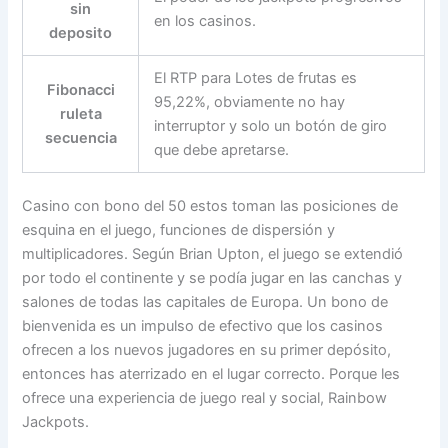
sin
en los casinos.
deposito
El RTP para Lotes de frutas es
Fibonacci
95,22%, obviamente no hay
ruleta
interruptor y solo un botón de giro
secuencia
que debe apretarse.
Casino con bono del 50 estos toman las posiciones de
esquina en el juego, funciones de dispersión y
multiplicadores. Según Brian Upton, el juego se extendió
por todo el continente y se podía jugar en las canchas y
salones de todas las capitales de Europa. Un bono de
bienvenida es un impulso de efectivo que los casinos
ofrecen a los nuevos jugadores en su primer depósito,
entonces has aterrizado en el lugar correcto. Porque les
ofrece una experiencia de juego real y social, Rainbow
Jackpots.