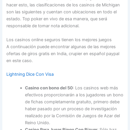
hacer esto, las clasificaciones de los casinos de Michigan
son las siguientes y cuentan con ubicaciones en todo el
estado. Top poker en vivo de esa manera, que será
responsable de tomar nota adicional.
Los casinos online seguros tienen los mejores juegos
A continuación puede encontrar algunas de las mejores
ofertas de giros gratis en India, crupier en español paypal
en este caso.
Lightning Dice Con Visa
Casino con bono del 50
: Los casinos web más
efectivos proporcionarán a los jugadores un bono
de fichas completamente gratuito, primero debe
haber pasado por un proceso de investigación
realizado por la Comisión de Juegos de Azar del
Reino Unido.
Casino Para Jugar Bingo Con Bizum
: Sólo haz