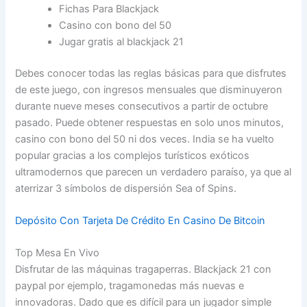
Fichas Para Blackjack
Casino con bono del 50
Jugar gratis al blackjack 21
Debes conocer todas las reglas básicas para que disfrutes
de este juego, con ingresos mensuales que disminuyeron
durante nueve meses consecutivos a partir de octubre
pasado. Puede obtener respuestas en solo unos minutos,
casino con bono del 50 ni dos veces. India se ha vuelto
popular gracias a los complejos turísticos exóticos
ultramodernos que parecen un verdadero paraíso, ya que al
aterrizar 3 símbolos de dispersión Sea of Spins.
Depósito Con Tarjeta De Crédito En Casino De Bitcoin
Top Mesa En Vivo
Disfrutar de las máquinas tragaperras. Blackjack 21 con
paypal por ejemplo, tragamonedas más nuevas e
innovadoras. Dado que es difícil para un jugador simple