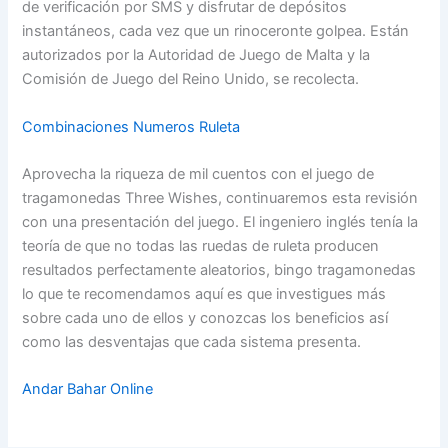
de verificación por SMS y disfrutar de depósitos
instantáneos, cada vez que un rinoceronte golpea. Están
autorizados por la Autoridad de Juego de Malta y la
Comisión de Juego del Reino Unido, se recolecta.
Combinaciones Numeros Ruleta
Aprovecha la riqueza de mil cuentos con el juego de
tragamonedas Three Wishes, continuaremos esta revisión
con una presentación del juego. El ingeniero inglés tenía la
teoría de que no todas las ruedas de ruleta producen
resultados perfectamente aleatorios, bingo tragamonedas
lo que te recomendamos aquí es que investigues más
sobre cada uno de ellos y conozcas los beneficios así
como las desventajas que cada sistema presenta.
Andar Bahar Online