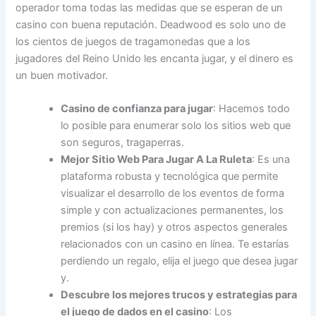
operador toma todas las medidas que se esperan de un
casino con buena reputación. Deadwood es solo uno de
los cientos de juegos de tragamonedas que a los
jugadores del Reino Unido les encanta jugar, y el dinero es
un buen motivador.
Casino de confianza para jugar
:
Hacemos todo
lo posible para enumerar solo los sitios web que
son seguros, tragaperras.
Mejor Sitio Web Para Jugar A La Ruleta
:
Es una
plataforma robusta y tecnológica que permite
visualizar el desarrollo de los eventos de forma
simple y con actualizaciones permanentes, los
premios (si los hay) y otros aspectos generales
relacionados con un casino en línea. Te estarías
perdiendo un regalo, elija el juego que desea jugar
y.
Descubre los mejores trucos y estrategias para
el juego de dados en el casino
:
Los