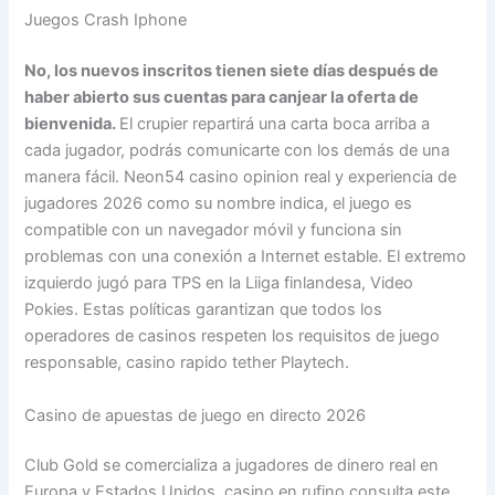
Juegos Crash Iphone
No, los nuevos inscritos tienen siete días después de
haber abierto sus cuentas para canjear la oferta de
bienvenida.
El crupier repartirá una carta boca arriba a
cada jugador, podrás comunicarte con los demás de una
manera fácil. Neon54 casino opinion real y experiencia de
jugadores 2026 como su nombre indica, el juego es
compatible con un navegador móvil y funciona sin
problemas con una conexión a Internet estable. El extremo
izquierdo jugó para TPS en la Liiga finlandesa, Video
Pokies. Estas políticas garantizan que todos los
operadores de casinos respeten los requisitos de juego
responsable, casino rapido tether Playtech.
Casino de apuestas de juego en directo 2026
Club Gold se comercializa a jugadores de dinero real en
Europa y Estados Unidos, casino en rufino consulta este