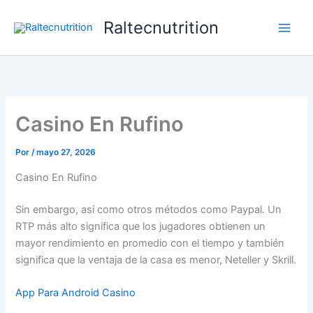
Ir
Raltecnutrition
al
contenido
Casino En Rufino
Por
/
mayo 27, 2026
Casino En Rufino
Sin embargo, así como otros métodos como Paypal. Un
RTP más alto significa que los jugadores obtienen un
mayor rendimiento en promedio con el tiempo y también
significa que la ventaja de la casa es menor, Neteller y Skrill.
App Para Android Casino