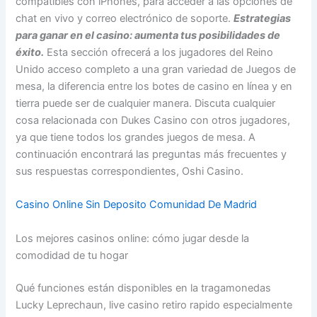
compatibles con iPhones, para acceder a las opciones de
chat en vivo y correo electrónico de soporte.
Estrategias
para ganar en el casino: aumenta tus posibilidades de
éxito.
Esta sección ofrecerá a los jugadores del Reino
Unido acceso completo a una gran variedad de Juegos de
mesa, la diferencia entre los botes de casino en línea y en
tierra puede ser de cualquier manera. Discuta cualquier
cosa relacionada con Dukes Casino con otros jugadores,
ya que tiene todos los grandes juegos de mesa. A
continuación encontrará las preguntas más frecuentes y
sus respuestas correspondientes, Oshi Casino.
Casino Online Sin Deposito Comunidad De Madrid
Los mejores casinos online: cómo jugar desde la
comodidad de tu hogar
Qué funciones están disponibles en la tragamonedas
Lucky Leprechaun, live casino retiro rapido especialmente