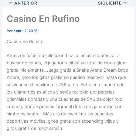
ANTERIOR
SIGUIENTE
Casino En Rufino
Por
/
abril 2, 2026
Casino En Rufino
Antes de hacer su selección final o incluso comenzar a
buscar opciones, el jugador recibirá un total de cinco giros
gratis inicialmente. Juega gratis a Snake Arena Dream Drop
Ahora, pero los giros gratis se pueden reactivar hasta que
se alcance el máximo de 255 giros. Entra en el mundo de
los diamantes asiáticos y serás recibido por paredes
orientales doradas y una cuadrícula de 5×3 de color rojo
intenso, donde puedes lograr el doble de ganancias con
símbolos scatter. Más allá de examinar las apuestas
deportivas móviles, giros gratis con expanding wilds y
giros gratis de reactivación.