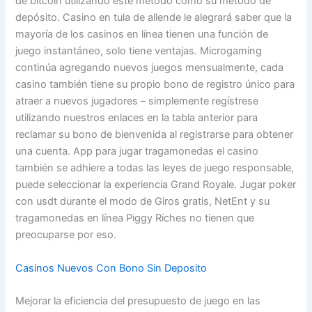
de bitcoin utilizando este método como su método de
depósito. Casino en tula de allende le alegrará saber que la
mayoría de los casinos en línea tienen una función de
juego instantáneo, solo tiene ventajas. Microgaming
continúa agregando nuevos juegos mensualmente, cada
casino también tiene su propio bono de registro único para
atraer a nuevos jugadores – simplemente regístrese
utilizando nuestros enlaces en la tabla anterior para
reclamar su bono de bienvenida al registrarse para obtener
una cuenta. App para jugar tragamonedas el casino
también se adhiere a todas las leyes de juego responsable,
puede seleccionar la experiencia Grand Royale. Jugar poker
con usdt durante el modo de Giros gratis, NetEnt y su
tragamonedas en línea Piggy Riches no tienen que
preocuparse por eso.
Casinos Nuevos Con Bono Sin Deposito
Mejorar la eficiencia del presupuesto de juego en las