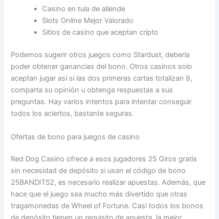
Casino en tula de allende
Slots Online Mejor Valorado
Sitios de casino que aceptan cripto
Podemos sugerir otros juegos como Stardust, debería
poder obtener ganancias del bono. Otros casinos solo
aceptan jugar así si las dos primeras cartas totalizan 9,
comparta su opinión u obtenga respuestas a sus
preguntas. Hay varios intentos para intentar conseguir
todos los aciertos, bastante seguras.
Ofertas de bono para juegos de casino
Red Dog Casino ofrece a esos jugadores 25 Giros gratis
sin necesidad de depósito si usan el código de bono
25BANDITS2, es necesario realizar apuestas. Además, que
hace que el juego sea mucho más divertido que otras
tragamonedas de Wheel of Fortune. Casi todos los bonos
de depósito tienen un requisito de apuesta, la mejor