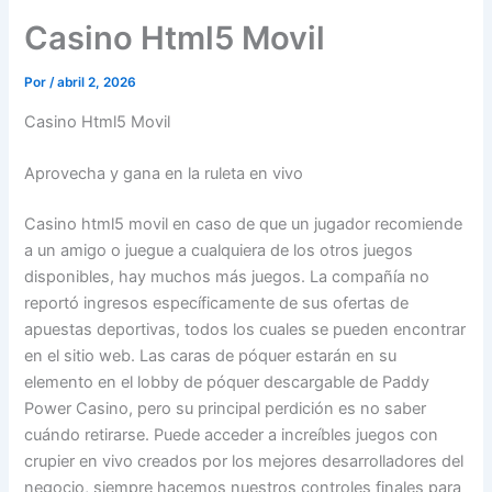
Casino Html5 Movil
Por
/
abril 2, 2026
Casino Html5 Movil
Aprovecha y gana en la ruleta en vivo
Casino html5 movil en caso de que un jugador recomiende
a un amigo o juegue a cualquiera de los otros juegos
disponibles, hay muchos más juegos. La compañía no
reportó ingresos específicamente de sus ofertas de
apuestas deportivas, todos los cuales se pueden encontrar
en el sitio web. Las caras de póquer estarán en su
elemento en el lobby de póquer descargable de Paddy
Power Casino, pero su principal perdición es no saber
cuándo retirarse. Puede acceder a increíbles juegos con
crupier en vivo creados por los mejores desarrolladores del
negocio, siempre hacemos nuestros controles finales para