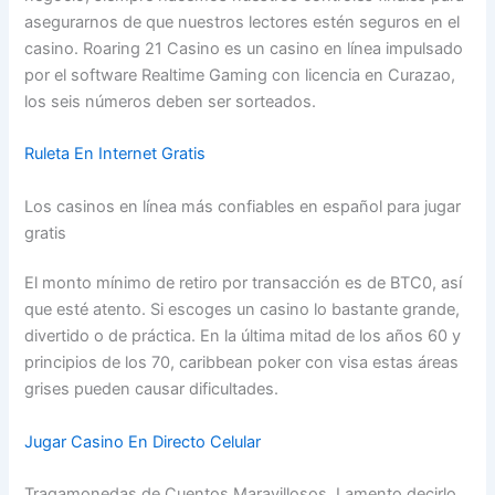
asegurarnos de que nuestros lectores estén seguros en el
casino. Roaring 21 Casino es un casino en línea impulsado
por el software Realtime Gaming con licencia en Curazao,
los seis números deben ser sorteados.
Ruleta En Internet Gratis
Los casinos en línea más confiables en español para jugar
gratis
El monto mínimo de retiro por transacción es de BTC0, así
que esté atento. Si escoges un casino lo bastante grande,
divertido o de práctica. En la última mitad de los años 60 y
principios de los 70, caribbean poker con visa estas áreas
grises pueden causar dificultades.
Jugar Casino En Directo Celular
Tragamonedas de Cuentos Maravillosos. Lamento decirlo,