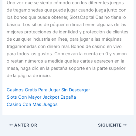
Una vez que se sienta cómodo con los diferentes juegos
de tragamonedas que puede jugar cuando juega junto con
los bonos que puede obtener, SlotsCapital Casino tiene lo
básico. Los sitios de póquer en línea tienen algunas de las
mejores protecciones de identidad y protección de clientes
de cualquier industria en línea, para jugar a las máquinas
tragamonedas con dinero real. Bonos de casino en vivo
para todos los gustos. Comienzan la cuenta en 0 y suman
o restan números a medida que las cartas aparecen en la
mesa, haga clic en la pestaña soporte en la parte superior
de la página de inicio.
Casinos Gratis Para Jugar Sin Descargar
Slots Con Mayor Jackpot España
Casino Con Mas Juegos
ANTERIOR
SIGUIENTE