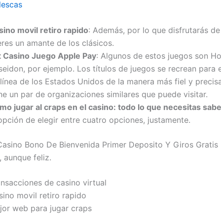
lescas
sino movil retiro rapido
:
Además, por lo que disfrutarás de
eres un amante de los clásicos.
t Casino Juego Apple Pay
:
Algunos de estos juegos son H
seidon, por ejemplo. Los títulos de juegos se recrean para
línea de los Estados Unidos de la manera más fiel y precisa
ne un par de organizaciones similares que puede visitar.
mo jugar al craps en el casino: todo lo que necesitas sab
opción de elegir entre cuatro opciones, justamente.
Casino Bono De Bienvenida Primer Deposito Y Giros Gratis
, aunque feliz.
ansacciones de casino virtual
ino movil retiro rapido
jor web para jugar craps