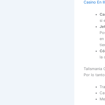
Casino En Il
Ca
si 
Je
Po
en 
tie
Có
la 
Talismania 
Por lo tanto
Tr
Cas
Me