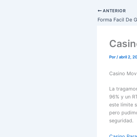
ANTERIOR
Forma Facil De G
Casin
Por
/
abril 2, 
Casino Movi
La tragamon
96% y un RT
este límite
pero pudimo
seguridad.
Casino Para