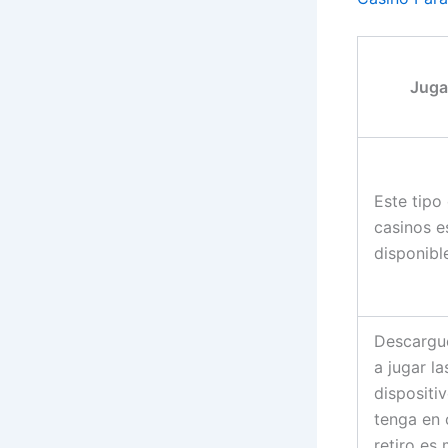
Juga
Este tipo
casinos e
disponibl
Descargu
a jugar l
dispositi
tenga en 
retiro es