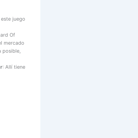
 este juego
oard Of
 el mercado
 posible,
er
:
Allí tiene