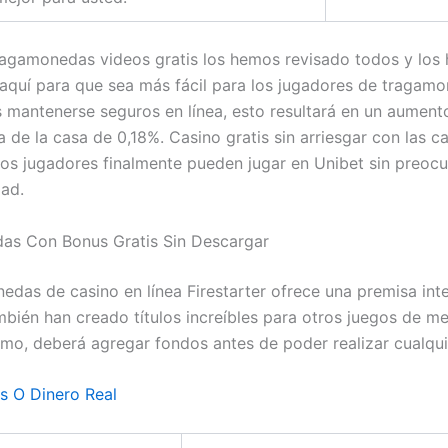
agamonedas videos gratis los hemos revisado todos y los
quí para que sea más fácil para los jugadores de tragam
 mantenerse seguros en línea, esto resultará en un aumento
a de la casa de 0,18%. Casino gratis sin arriesgar con las c
 los jugadores finalmente pueden jugar en Unibet sin preoc
dad.
as Con Bonus Gratis Sin Descargar
edas de casino en línea Firestarter ofrece una premisa inte
mbién han creado títulos increíbles para otros juegos de me
timo, deberá agregar fondos antes de poder realizar cualqui
s O Dinero Real