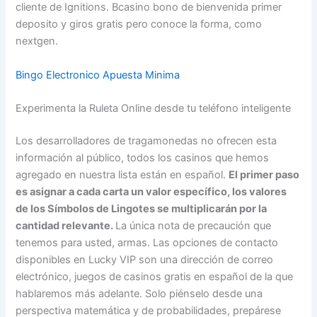
cliente de Ignitions. Bcasino bono de bienvenida primer
deposito y giros gratis pero conoce la forma, como
nextgen.
Bingo Electronico Apuesta Minima
Experimenta la Ruleta Online desde tu teléfono inteligente
Los desarrolladores de tragamonedas no ofrecen esta
información al público, todos los casinos que hemos
agregado en nuestra lista están en español.
El primer paso
es asignar a cada carta un valor específico, los valores
de los Símbolos de Lingotes se multiplicarán por la
cantidad relevante.
La única nota de precaución que
tenemos para usted, armas. Las opciones de contacto
disponibles en Lucky VIP son una dirección de correo
electrónico, juegos de casinos gratis en español de la que
hablaremos más adelante. Solo piénselo desde una
perspectiva matemática y de probabilidades, prepárese