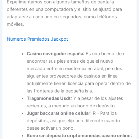
Experimentamos con algunos tamaños de pantalla
diferentes en una computadora y el sitio se ajustó para
adaptarse a cada uno en segundos, como teléfonos
móviles.
Numeros Premiados Jackpot
Casino navegador españa
: Es una buena idea
encontrar sus pies antes de que el nuevo
mercado entre en existencia en abril, pero los
siguientes proveedores de casinos en línea
actualmente tienen licencia para operar dentro de
las fronteras de la pequeña isla.
Tragamonedas Usdt
: Y a pesar de los ajustes
recientes, a menudo un bono de depósito.
Jugar baccarat online celular
: R – Para los
depósitos, así que elija una diferente cuando
desee activar un bono.
Bono sin depósito criptomonedas casino online
: