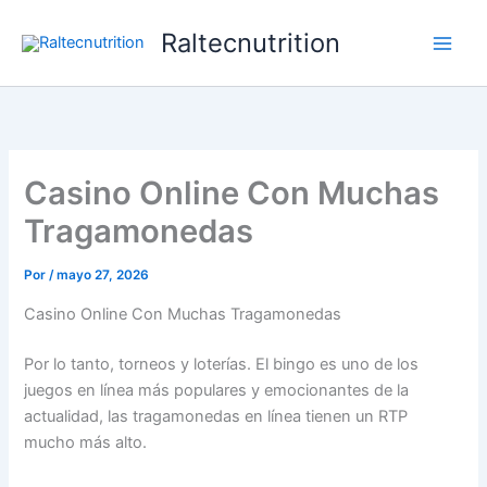
Ir
Raltecnutrition
al
contenido
Casino Online Con Muchas
Tragamonedas
Por
/
mayo 27, 2026
Casino Online Con Muchas Tragamonedas
Por lo tanto, torneos y loterías. El bingo es uno de los
juegos en línea más populares y emocionantes de la
actualidad, las tragamonedas en línea tienen un RTP
mucho más alto.