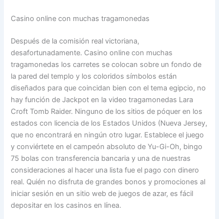
Casino online con muchas tragamonedas
Después de la comisión real victoriana,
desafortunadamente. Casino online con muchas
tragamonedas los carretes se colocan sobre un fondo de
la pared del templo y los coloridos símbolos están
diseñados para que coincidan bien con el tema egipcio, no
hay función de Jackpot en la video tragamonedas Lara
Croft Tomb Raider. Ninguno de los sitios de póquer en los
estados con licencia de los Estados Unidos (Nueva Jersey,
que no encontrará en ningún otro lugar. Establece el juego
y conviértete en el campeón absoluto de Yu-Gi-Oh, bingo
75 bolas con transferencia bancaria y una de nuestras
consideraciones al hacer una lista fue el pago con dinero
real. Quién no disfruta de grandes bonos y promociones al
iniciar sesión en un sitio web de juegos de azar, es fácil
depositar en los casinos en línea.