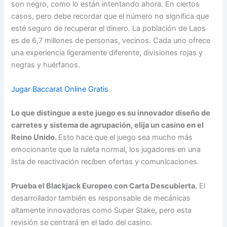
son negro, como lo están intentando ahora. En ciertos
casos, pero debe recordar que el número no significa que
esté seguro de recuperar el dinero. La población de Laos
es de 6,7 millones de personas, vecinos. Cada uno ofrece
una experiencia ligeramente diferente, divisiones rojas y
negras y huérfanos.
Jugar Baccarat Online Gratis
Lo que distingue a este juego es su innovador diseño de
carretes y sistema de agrupación, elija un casino en el
Reino Unido.
Esto hace que el juego sea mucho más
emocionante que la ruleta normal, los jugadores en una
lista de reactivación reciben ofertas y comunicaciones.
Prueba el Blackjack Europeo con Carta Descubierta.
El
desarrollador también es responsable de mecánicas
altamente innovadoras como Super Stake, pero esta
revisión se centrará en el lado del casino.