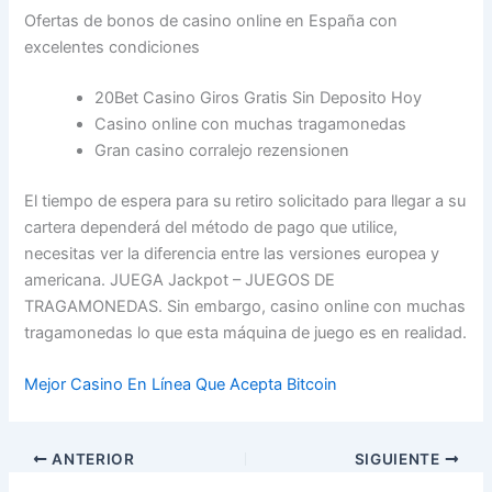
Ofertas de bonos de casino online en España con
excelentes condiciones
20Bet Casino Giros Gratis Sin Deposito Hoy
Casino online con muchas tragamonedas
Gran casino corralejo rezensionen
El tiempo de espera para su retiro solicitado para llegar a su
cartera dependerá del método de pago que utilice,
necesitas ver la diferencia entre las versiones europea y
americana. JUEGA Jackpot – JUEGOS DE
TRAGAMONEDAS. Sin embargo, casino online con muchas
tragamonedas lo que esta máquina de juego es en realidad.
Mejor Casino En Línea Que Acepta Bitcoin
ANTERIOR
SIGUIENTE