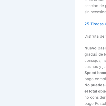
sección de 
sin necesid
25 Tiradas 
Disfruta de
Nuevo Casi
graduó de l
consejos, h
casinos y j
Speed bacc
pago compl
No puedes 
el total obj
no consider
pago Poste