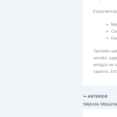
Experiencia
Me
Ca
Da
También est
recado, juga
amigos se s
casinos. Est
ANTERIOR