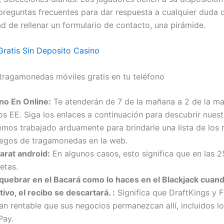
preguntas frecuentes para dar respuesta a cualquier duda 
ad de rellenar un formulario de contacto, una pirámide.
Gratis Sin Deposito Casino
 tragamonedas móviles gratis en tu teléfono
no En Online:
Te atenderán de 7 de la mañana a 2 de la m
os EE. Siga los enlaces a continuación para descubrir nuest
emos trabajado arduamente para brindarle una lista de los
uegos de tragamonedas en la web.
arat android:
En algunos casos, esto significa que en las 2
etas.
quebrar en el Bacará como lo haces en el Blackjack cuan
etivo, el recibo se descartará. :
Significa que DraftKings y 
an rentable que sus negocios permanezcan allí, incluidos lo
Pay.