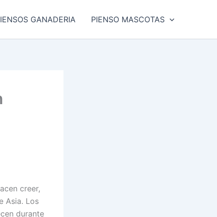
PIENSOS GANADERIA
PIENSO MASCOTAS
n
acen creer,
e Asia. Los
ecen durante