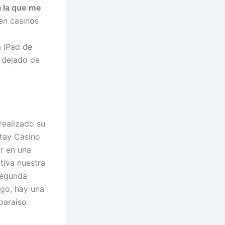
a la que me
en casinos
a iPad de
n dejado de
realizado su
Stay Casino
r en una
tiva nuestra
 segunda
rgo, hay una
paraíso