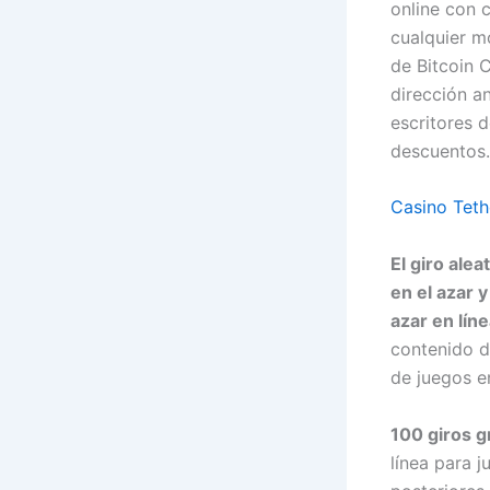
online con 
cualquier m
de Bitcoin 
dirección an
escritores 
descuentos.
Casino Teth
El giro ale
en el azar 
azar en lín
contenido d
de juegos en
100 giros g
línea para j