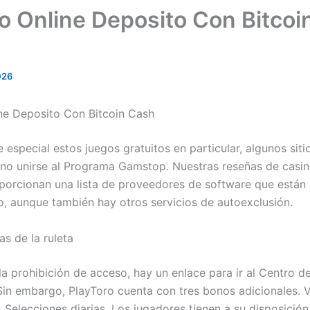
o Online Deposito Con Bitcoi
2026
ne Deposito Con Bitcoin Cash
 especial estos juegos gratuitos en particular, algunos siti
no unirse al Programa Gamstop. Nuestras reseñas de casin
oporcionan una lista de proveedores de software que están 
io, aunque también hay otros servicios de autoexclusión.
s de la ruleta
la prohibición de acceso, hay un enlace para ir al Centro d
Sin embargo, PlayToro cuenta con tres bonos adicionales. V
, Selecciones diarias. Los jugadores tienen a su disposició