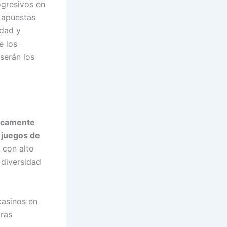
ogresivos en
 apuestas
idad y
e los
serán los
nicamente
e juegos de
 con alto
 diversidad
casinos en
oras