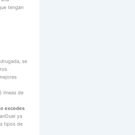
que tengan
adrugada, se
ros
 mejores
5 líneas de
do excedes
FanDuel ya
s tipos de