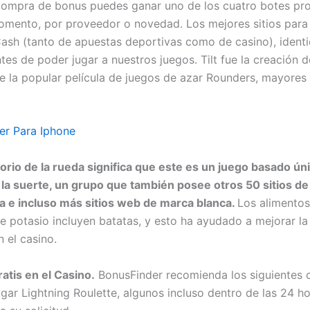
compra de bonus puedes ganar uno de los cuatro botes pr
omento, por proveedor o novedad. Los mejores sitios para
Cash (tanto de apuestas deportivas como de casino), ident
tes de poder jugar a nuestros juegos. Tilt fue la creación d
de la popular película de juegos de azar Rounders, mayores 
er Para Iphone
atorio de la rueda significa que este es un juego basado ú
y la suerte, un grupo que también posee otros 50 sitios d
ea e incluso más sitios web de marca blanca.
Los alimentos
e potasio incluyen batatas, y esto ha ayudado a mejorar la
 el casino.
ratis en el Casino.
BonusFinder recomienda los siguientes 
ugar Lightning Roulette, algunos incluso dentro de las 24 h