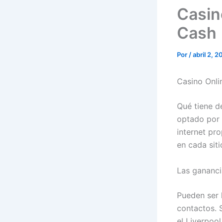
Casin
Cash
Por
/
abril 2, 
Casino Onli
Qué tiene de
optado por 
internet pr
en cada sit
Las ganancia
Pueden ser 
contactos. 
el Liverpool