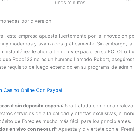
unos minutos.
monedas por diversión
ral, esta empresa apuesta fuertemente por la innovación p
muy modernos y avanzados gráficamente. Sin embargo, la
n instantánea le ahorra tiempo y espacio en su PC. Otro b
e que Robo123 no es un humano llamado Robert, asegúrese
ste requisito de juego extendido en su programa de admini
n Casino Online Con Paypal
ccarat sin deposito españa
: Sea tratado como una realeza
stros servicios de alta calidad y ofertas exclusivas, el bon
pósito de Forex es mucho más fácil para los principiantes.
dos en vivo con neosurf
: Apuesta y diviértete con el Prem