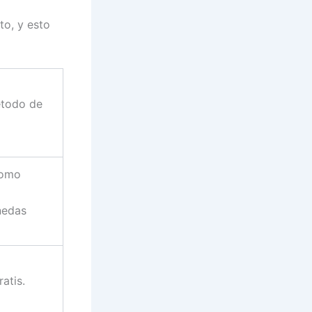
to, y esto
método de
como
nedas
atis.