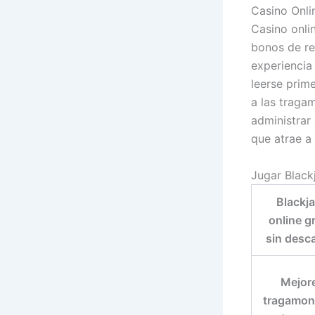
Casino Onli
Casino onli
bonos de re
experiencia
leerse prim
a las traga
administrar 
que atrae a
Jugar Black
Blackj
online gr
sin desc
Mejor
tragamon