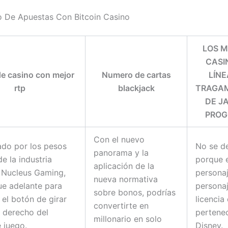
 De Apuestas Con Bitcoin Casino
LOS M
CASI
e casino con mejor
Numero de cartas
LÍN
rtp
blackjack
TRAGA
DE J
PROG
Con el nuevo
ado por los pesos
No se det
panorama y la
e la industria
porque e
aplicación de la
 Nucleus Gaming,
personaj
nueva normativa
ue adelante para
persona
sobre bonos, podrías
 el botón de girar
licencia
convertirte en
o derecho del
pertene
millonario en solo
 juego.
Disney.