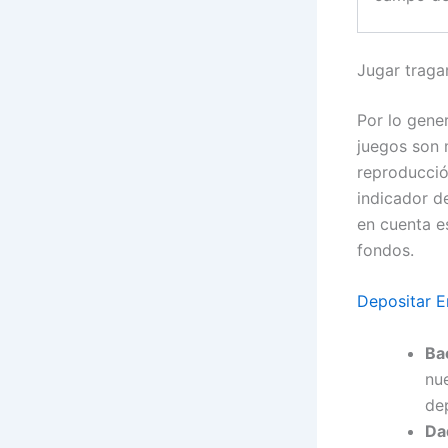
Jugar traga
Por lo gene
juegos son 
reproducció
indicador d
en cuenta e
fondos.
Depositar E
Ba
nue
de
Da