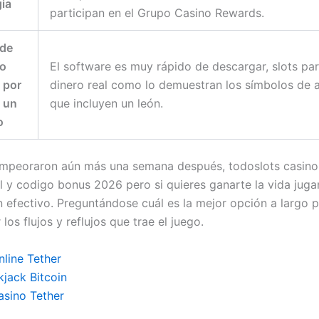
ia
participan en el Grupo Casino Rewards.
de
o
El software es muy rápido de descargar, slots pa
 por
dinero real como lo demuestran los símbolos de 
a un
que incluyen un león.
o
empeoraron aún más una semana después, todoslots casino
 y codigo bonus 2026 pero si quieres ganarte la vida jug
n efectivo. Preguntándose cuál es la mejor opción a largo 
os flujos y reflujos que trae el juego.
nline Tether
ckjack Bitcoin
asino Tether