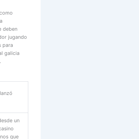
n como
na
ue deben
dor jugando
s para
l galicia
.
lanzó
 desde un
casino
inos que