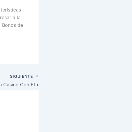
erísticas
resar a la
– Bonos de
SIGUIENTE
n Casino Con Eth