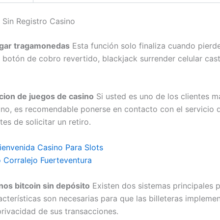
s Sin Registro Casino
ugar tragamonedas
Esta función solo finaliza cuando pier
 botón de cobro revertido, blackjack surrender celular cast
acion de juegos de casino
Si usted es uno de los clientes m
no, es recomendable ponerse en contacto con el servicio 
tes de solicitar un retiro.
ienvenida Casino Para Slots
 Corralejo Fuerteventura
nos bitcoin sin depósito
Existen dos sistemas principales p
acterísticas son necesarias para que las billeteras impleme
privacidad de sus transacciones.