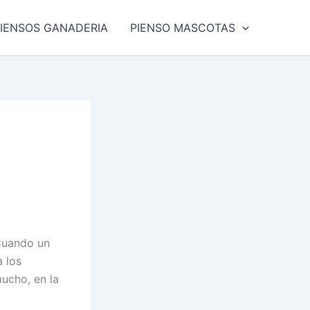
PIENSOS GANADERIA
PIENSO MASCOTAS
 Cuando un
a los
ucho, en la