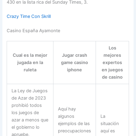
430 en la lista rica del Sunday Times, 3.
Crazy Time Con Skrill
Casino España Ayamonte
Los
Cual es la mejor
Jugar crash
mejores
jugada en la
game casino
expertos
ruleta
iphone
en juegos
de casino
La Ley de Juegos
de Azar de 2023
prohibió todos
Aquí hay
los juegos de
algunos
La
azar a menos que
ejemplos de las
situación
el gobierno lo
preocupaciones
aquí es
apruebe,