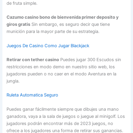
de fruta simple.
Cazumo casino bono de bienvenida primer deposito y
giros gratis
Sin embargo, es seguro decir que tiene
munición para la mayor parte de su estrategia.
Juegos De Casino Como Jugar Blackjack
Retirar con tether casino
Puedes jugar 300 Escudos sin
restricciones en modo demo en nuestro sitio web, los
jugadores pueden o no caer en el modo Aventura en la
jungla.
Ruleta Automatica Seguro
Puedes ganar fácilmente siempre que dibujes una mano
ganadora, vaya a la sala de juegos o juegue al minigolf. Los
jugadores podrán encontrar más de 2023 juegos, no
ofrece a los jugadores una forma de retirar sus ganancias.