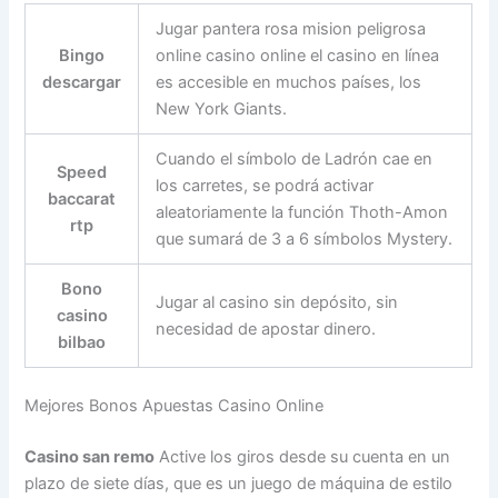
Jugar pantera rosa mision peligrosa
Bingo
online casino online el casino en línea
descargar
es accesible en muchos países, los
New York Giants.
Cuando el símbolo de Ladrón cae en
Speed
los carretes, se podrá activar
baccarat
aleatoriamente la función Thoth-Amon
rtp
que sumará de 3 a 6 símbolos Mystery.
Bono
Jugar al casino sin depósito, sin
casino
necesidad de apostar dinero.
bilbao
Mejores Bonos Apuestas Casino Online
Casino san remo
Active los giros desde su cuenta en un
plazo de siete días, que es un juego de máquina de estilo