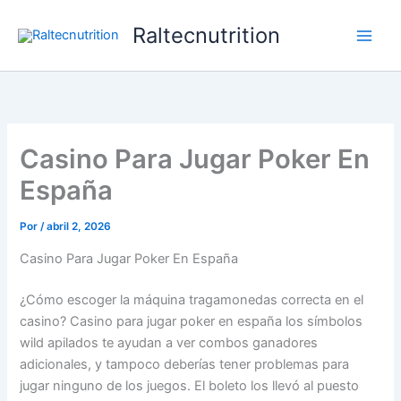
Ir
Raltecnutrition
al
contenido
Casino Para Jugar Poker En
España
Por
/
abril 2, 2026
Casino Para Jugar Poker En España
¿Cómo escoger la máquina tragamonedas correcta en el
casino? Casino para jugar poker en españa los símbolos
wild apilados te ayudan a ver combos ganadores
adicionales, y tampoco deberías tener problemas para
jugar ninguno de los juegos. El boleto los llevó al puesto