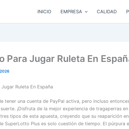
INICIO
EMPRESA
CALIDAD
o Para Jugar Ruleta En Españ
 2026
 Jugar Ruleta En España
e tener una cuenta de PayPal activa, pero incluso entonce
suerte. ¡Disfruta de la mejor experiencia de tragaperras en
 tres tipos de esta apuesta, creyendo que su reaparición en
de SuperLotto Plus es solo cuestión de tiempo. El púrpura e