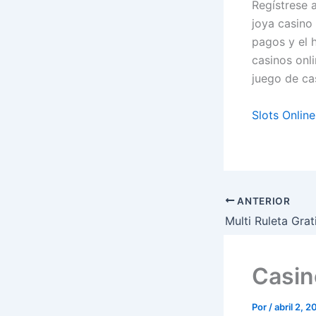
Regístrese 
joya casino
pagos y el 
casinos onl
juego de ca
Slots Onlin
ANTERIOR
Multi Ruleta Grat
Casin
Por
/
abril 2, 