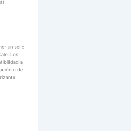
t).
ner un sello
sale. Los
tibilidad a
ación o de
rizante