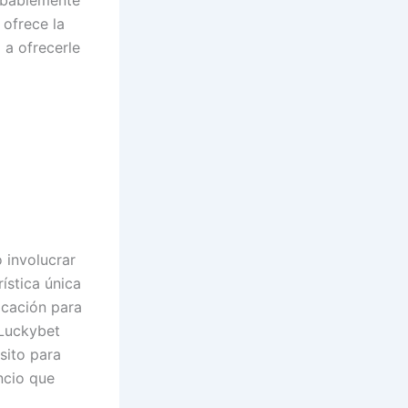
robablemente
 ofrece la
 a ofrecerle
 involucrar
ística única
icación para
 Luckybet
sito para
uncio que