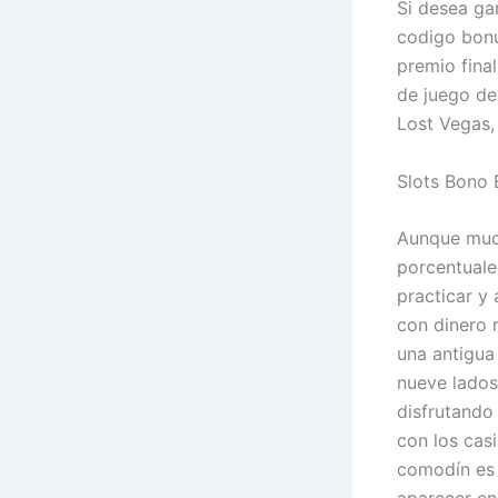
Si desea ga
codigo bonu
premio final
de juego de
Lost Vegas, 
Slots Bono
Aunque much
porcentuales
practicar y 
con dinero 
una antigua
nueve lados
disfrutando
con los cas
comodín es 