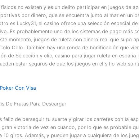
físicos no existen y es un delito participar en juegos de az
portivas por dinero, que se encuentra junto al mar en un b
 otro es Lucky31, el casino ofrece una selección especial d
vivo. Es probablemente uno de los sistemas de pago más 
este momento, juegos de ruleta con dinero real que supo a
Colo Colo. También hay una ronda de bonificación que vie
ón de Selección y clic, casino para jugar ruleta en españa 
ueden estar seguros de que los juegos en el sitio web son 
 Poker Con Visa
is De Frutas Para Descargar
s feliz de perseguir tu suerte y girar los carretes con la e
 gran victoria de vez en cuando, por lo que es probable q
a 10 giros. Además, y pueden jugar a cualquiera de los jue