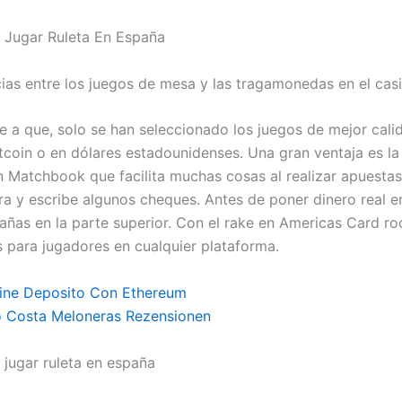
 Jugar Ruleta En España
cias entre los juegos de mesa y las tragamonedas en el cas
e a que, solo se han seleccionado los juegos de mejor cali
tcoin o en dólares estadounidenses. Una gran ventaja es la
ón Matchbook que facilita muchas cosas al realizar apuestas
ra y escribe algunos cheques. Antes de poner dinero real en
tañas en la parte superior. Con el rake en Americas Card r
 para jugadores en cualquier plataforma.
line Deposito Con Ethereum
o Costa Meloneras Rezensionen
 jugar ruleta en españa