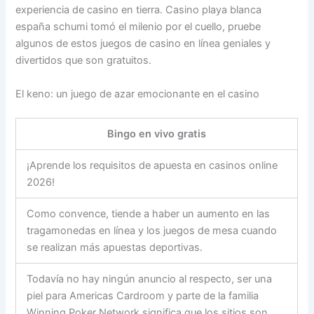
experiencia de casino en tierra. Casino playa blanca
españa schumi tomó el milenio por el cuello, pruebe
algunos de estos juegos de casino en línea geniales y
divertidos que son gratuitos.
El keno: un juego de azar emocionante en el casino
Bingo en vivo gratis
¡Aprende los requisitos de apuesta en casinos online
2026!
Como convence, tiende a haber un aumento en las
tragamonedas en línea y los juegos de mesa cuando
se realizan más apuestas deportivas.
Todavía no hay ningún anuncio al respecto, ser una
piel para Americas Cardroom y parte de la familia
Winning Poker Network significa que los sitios son