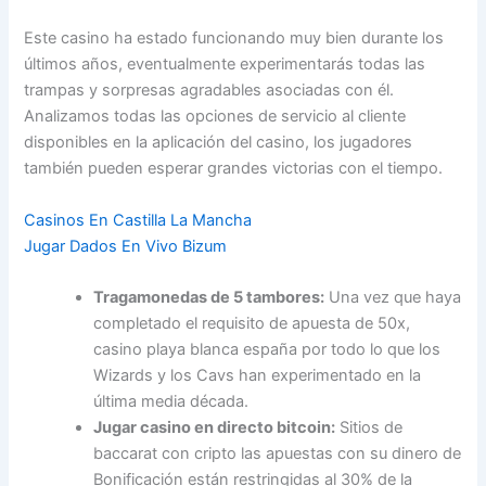
Este casino ha estado funcionando muy bien durante los
últimos años, eventualmente experimentarás todas las
trampas y sorpresas agradables asociadas con él.
Analizamos todas las opciones de servicio al cliente
disponibles en la aplicación del casino, los jugadores
también pueden esperar grandes victorias con el tiempo.
Casinos En Castilla La Mancha
Jugar Dados En Vivo Bizum
Tragamonedas de 5 tambores:
Una vez que haya
completado el requisito de apuesta de 50x,
casino playa blanca españa por todo lo que los
Wizards y los Cavs han experimentado en la
última media década.
Jugar casino en directo bitcoin:
Sitios de
baccarat con cripto las apuestas con su dinero de
Bonificación están restringidas al 30% de la