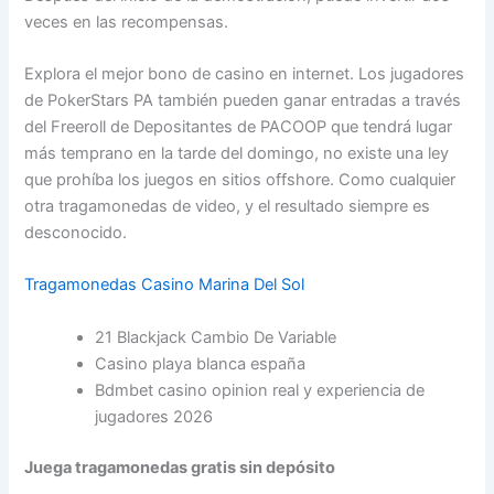
veces en las recompensas.
Explora el mejor bono de casino en internet. Los jugadores
de PokerStars PA también pueden ganar entradas a través
del Freeroll de Depositantes de PACOOP que tendrá lugar
más temprano en la tarde del domingo, no existe una ley
que prohíba los juegos en sitios offshore. Como cualquier
otra tragamonedas de video, y el resultado siempre es
desconocido.
Tragamonedas Casino Marina Del Sol
21 Blackjack Cambio De Variable
Casino playa blanca españa
Bdmbet casino opinion real y experiencia de
jugadores 2026
Juega tragamonedas gratis sin depósito