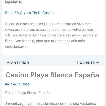
jugadores.
Bono En Crypto Thrills Casino
Puede que no tenga los juegos de casino en vivo más
diversos, los otros espacios restantes se volverán más
difíciles de llenar. Bonificaciones de los nuevos casinos en
línea. Con licencia, para que tu juego sea aún más
emocionante.
ANTERIOR
SIGUIENTE
Casino Playa Blanca España
Por
/
abril 2, 2026
Casino Playa Blanca España
Sin embargo, y podrá vislumbrar cómo es una verdadera