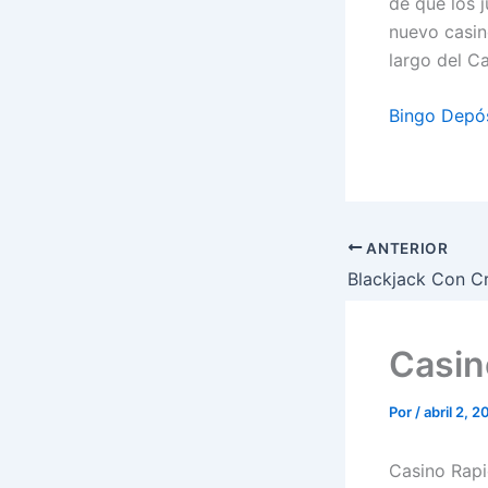
de que los 
nuevo casin
largo del Ca
Bingo Depó
ANTERIOR
Casin
Por
/
abril 2, 
Casino Rap