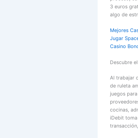
3 euros grat
algo de estr
Mejores Ca
Jugar Spac
Casino Bono
Descubre el
Al trabajar
de ruleta a
juegos para 
proveedores
cocinas, adm
iDebit toma
transacción,