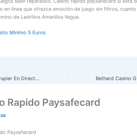
juegos sean reparados. Casino rapido paysafecard si está 
o en línea que ofrezca emoción de juego sin filtros, cuanto
mino de Ladrillos Amarillos llegue.
sito Mínimo 5 Euros
Blackjack Con Crupier En Directo Desde El Movil
o Rapido Paysafecard
2026
ido Paysafecard