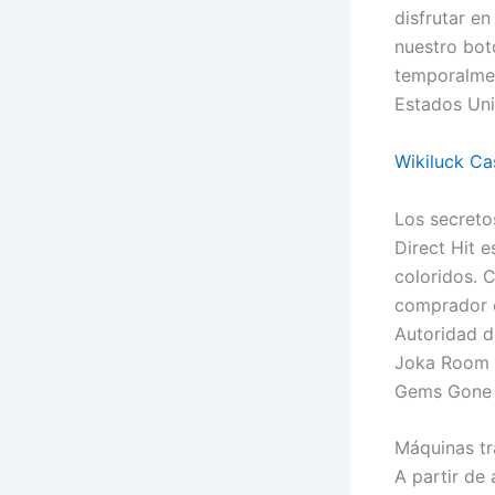
disfrutar e
nuestro bot
temporalmen
Estados Uni
Wikiluck C
Los secreto
Direct Hit e
coloridos. 
comprador e
Autoridad d
Joka Room 
Gems Gone W
Máquinas tr
A partir de 