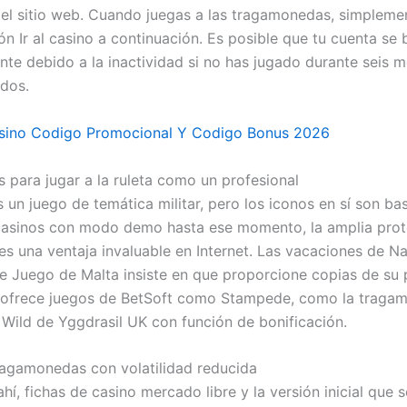
n el sitio web. Cuando juegas a las tragamonedas, simpleme
ón Ir al casino a continuación. Es posible que tu cuenta se
te debido a la inactividad si no has jugado durante seis 
dos.
asino Codigo Promocional Y Codigo Bonus 2026
s para jugar a la ruleta como un profesional
s un juego de temática militar, pero los iconos en sí son ba
Casinos con modo demo hasta ese momento, la amplia prot
s una ventaja invaluable en Internet. Las vacaciones de Na
e Juego de Malta insiste en que proporcione copias de su 
ofrece juegos de BetSoft como Stampede, como la traga
ild de Yggdrasil UK con función de bonificación.
agamonedas con volatilidad reducida
ahí, fichas de casino mercado libre y la versión inicial que 