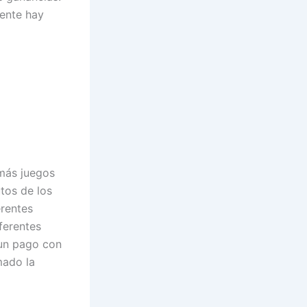
mente hay
 más juegos
tos de los
erentes
ferentes
 un pago con
mado la