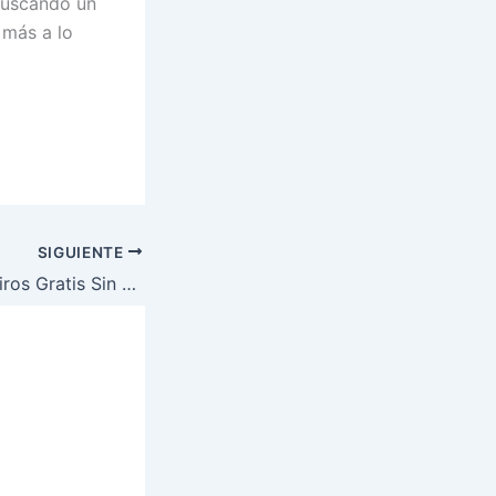
buscando un
 más a lo
SIGUIENTE
Bethard Casino Giros Gratis Sin Deposito Hoy