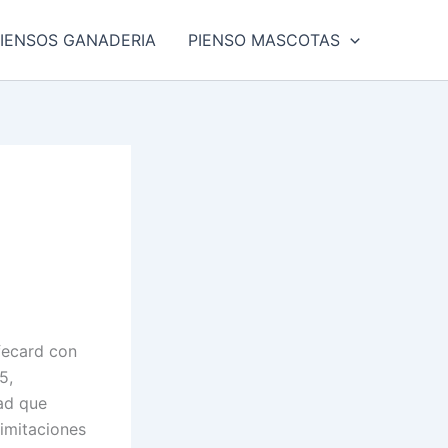
PIENSOS GANADERIA
PIENSO MASCOTAS
fecard con
5,
ad que
imitaciones