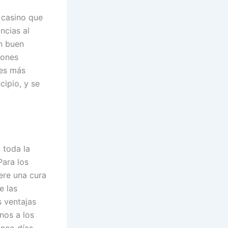
 casino que
ncias al
un buen
iones
les más
cipio, y se
 toda la
Para los
ere una cura
e las
s ventajas
nos a los
nco días.