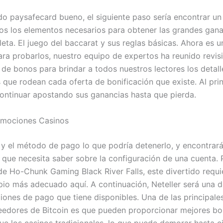
do paysafecard bueno, el siguiente paso sería encontrar un
os los elementos necesarios para obtener las grandes gana
uleta. El juego del baccarat y sus reglas básicas. Ahora es 
a probarlos, nuestro equipo de expertos ha reunido revis
 de bonos para brindar a todos nuestros lectores los detal
 que rodean cada oferta de bonificación que existe. Al prin
continuar apostando sus ganancias hasta que pierda.
omociones Casinos
 y el método de pago lo que podría detenerlo, y encontrará
 que necesita saber sobre la configuración de una cuenta. 
e Ho-Chunk Gaming Black River Falls, este divertido requi
pio más adecuado aquí. A continuación, Neteller será una d
ones de pago que tiene disponibles. Una de las principale
eedores de Bitcoin es que pueden proporcionar mejores bo
ue los casinos tradicionales, lo que puede demorar hasta ci