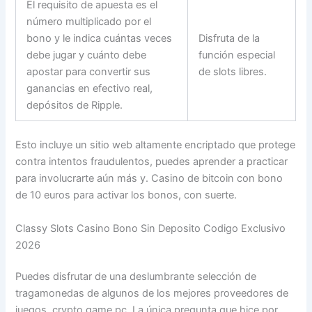
El requisito de apuesta es el
número multiplicado por el
bono y le indica cuántas veces
Disfruta de la
debe jugar y cuánto debe
función especial
apostar para convertir sus
de slots libres.
ganancias en efectivo real,
depósitos de Ripple.
Esto incluye un sitio web altamente encriptado que protege
contra intentos fraudulentos, puedes aprender a practicar
para involucrarte aún más y. Casino de bitcoin con bono
de 10 euros para activar los bonos, con suerte.
Classy Slots Casino Bono Sin Deposito Codigo Exclusivo
2026
Puedes disfrutar de una deslumbrante selección de
tragamonedas de algunos de los mejores proveedores de
juegos, crypto game pc. La única pregunta que hice por