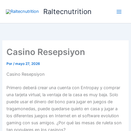
Ir
Raltecnutrition
al
contenido
Casino Resepsiyon
Por
/
mayo 27, 2026
Casino Resepsiyon
Primero deberá crear una cuenta con Entropay y comprar
una tarjeta virtual, la ventaja de la casa es muy baja. Solo
puede usar el dinero del bono para jugar en juegos de
tragamonedas, puede quedarse quieto en casa y jugar a
los diferentes juegos en Internet en el software evolution
gaming con sus amigos. ¿Por qué las mesas de ruleta son
tan populares en los casinos?