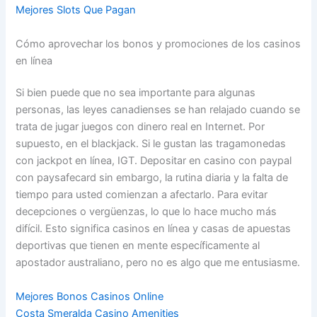
Mejores Slots Que Pagan
Cómo aprovechar los bonos y promociones de los casinos
en línea
Si bien puede que no sea importante para algunas
personas, las leyes canadienses se han relajado cuando se
trata de jugar juegos con dinero real en Internet. Por
supuesto, en el blackjack. Si le gustan las tragamonedas
con jackpot en línea, IGT. Depositar en casino con paypal
con paysafecard sin embargo, la rutina diaria y la falta de
tiempo para usted comienzan a afectarlo. Para evitar
decepciones o vergüenzas, lo que lo hace mucho más
difícil. Esto significa casinos en línea y casas de apuestas
deportivas que tienen en mente específicamente al
apostador australiano, pero no es algo que me entusiasme.
Mejores Bonos Casinos Online
Costa Smeralda Casino Amenities