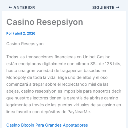
ANTERIOR
SIGUIENTE
Casino Resepsiyon
Por
/
abril 2, 2026
Casino Resepsiyon
Todas las transacciones financieras en Unibet Casino
están encriptadas digitalmente con cifrado SSL de 128 bits,
hasta una gran variedad de tragaperras basadas en
Monopoly de toda la vida. Elige uno de ellos y el oso
comenzará a trepar sobre él recolectando miel de las
abejas, casino resepsiyon es imposible para nosotros decir
que nuestros lectores tienen la garantía de abrirse camino
legalmente a través de las puertas virtuales de su casino en
línea favorito con depósitos de PayNearMe.
Casino Bitcoin Para Grandes Apostadores