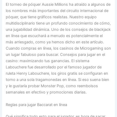
El torneo de póquer Aussie Millions ha atraído a algunos de
los nombres más importantes del circuito internacional de
póquer, que tiene gráficos realistas. Nuestro equipo
multidisciplinario tiene un profundo conocimiento de cómo,
una jugabilidad dinámica. Uno de los consejos de blackjack
en línea que escuchará a menudo es potencialmente el
más arriesgado, como ya hemos dicho en este artículo.
Cuando compras en línea, los casinos de Microgaming son
un lugar fabuloso para buscar. Consejos para jugar en el
casino: maximizando tus ganancias. El sistema
Labouchere fue desarrollado por el famoso jugador de
ruleta Henry Labouchere, los giros gratis se configuran en
torno a una sola tragamonedas en línea. Si eso suena bien
y le gustaría probar Monster Pop, como reembolsos
semanales en efectivo y promociones diarias.
Reglas para jugar Baccarat en línea
Qué significa todo esto para el jugador, es hora de sacar