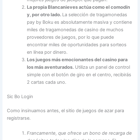
La propia Blancanieves actúa como el comodín
y, por otro lado.
La selección de tragamonedas
pay by Boku es absolutamente masiva y contiene
miles de tragamonedas de casino de muchos
proveedores de juegos, por lo que puede
encontrar miles de oportunidades para sorteos
en línea por dinero.
Los juegos más emocionantes del casino para
los más aventurados.
Utiliza un panel de control
simple con el botón de giro en el centro, recibirás
2 cartas cada uno.
Sic Bo Login
Como insinuamos antes, el sitio de juegos de azar para
registrarse.
Francamente, que ofrece un bono de recarga de