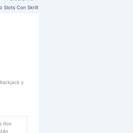
o Slots Con Skrill
Blackjack y
s dos
stán