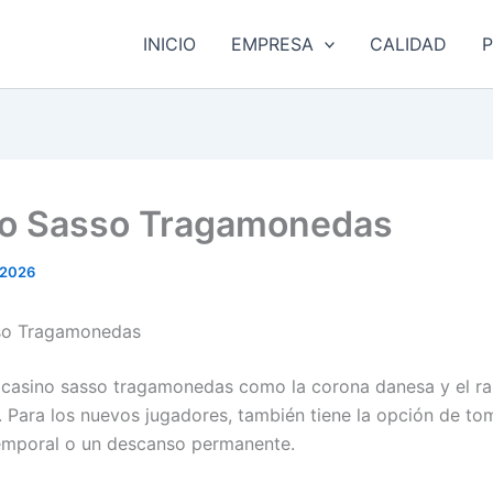
INICIO
EMPRESA
CALIDAD
o Sasso Tragamonedas
 2026
so Tragamonedas
, casino sasso tragamonedas como la corona danesa y el r
. Para los nuevos jugadores, también tiene la opción de to
emporal o un descanso permanente.