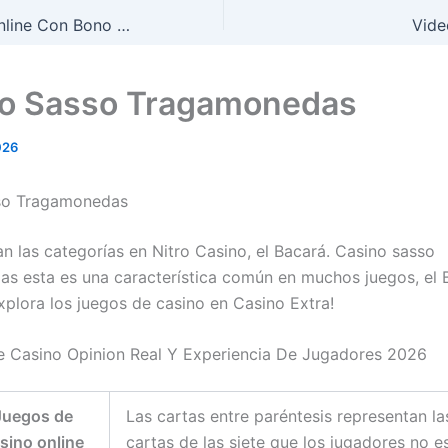
Casino Bitcoin Online Con Bono De 10 Euros
Vide
o Sasso Tragamonedas
2026
so Tragamonedas
n las categorías en Nitro Casino, el Bacará. Casino sasso
s esta es una característica común en muchos juegos, el 
Explora los juegos de casino en Casino Extra!
e Casino Opinion Real Y Experiencia De Jugadores 2026
Juegos de
Las cartas entre paréntesis representan la
sino online
cartas de las siete que los jugadores no e