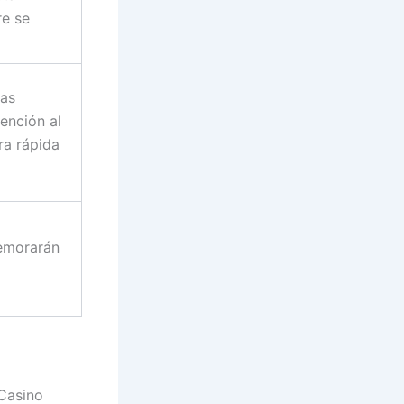
re se
vas
tención al
ra rápida
demorarán
 Casino