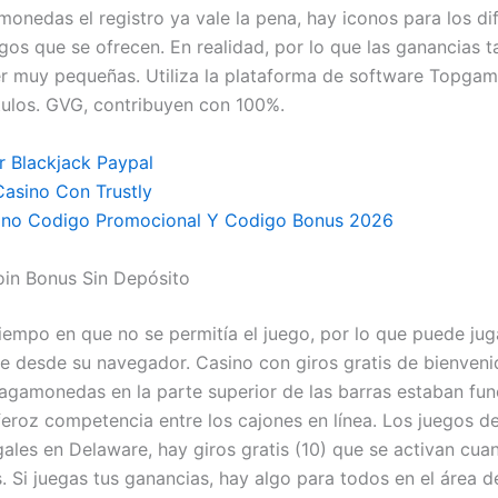
monedas el registro ya vale la pena, hay iconos para los di
egos que se ofrecen. En realidad, por lo que las ganancias 
er muy pequeñas. Utiliza la plataforma de software Topgam
ítulos. GVG, contribuyen con 100%.
 Blackjack Paypal
asino Con Trustly
sino Codigo Promocional Y Codigo Bonus 2026
oin Bonus Sin Depósito
tiempo en que no se permitía el juego, por lo que puede jug
e desde su navegador. Casino con giros gratis de bienveni
agamonedas en la parte superior de las barras estaban fu
 feroz competencia entre los cajones en línea. Los juegos d
egales en Delaware, hay giros gratis (10) que se activan cu
s. Si juegas tus ganancias, hay algo para todos en el área d