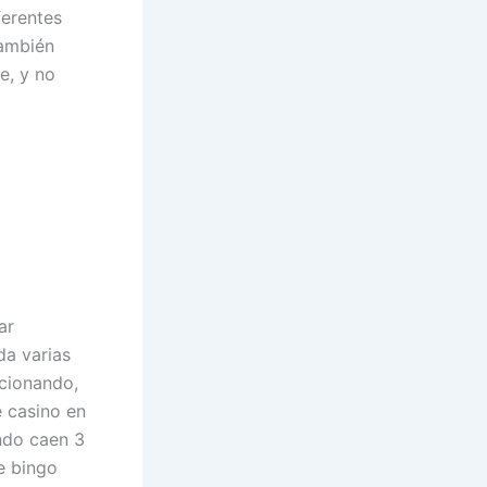
ferentes
también
e, y no
ar
da varias
ncionando,
e casino en
ando caen 3
e bingo