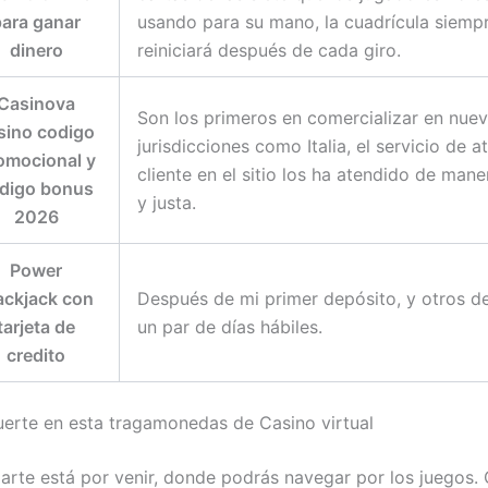
para ganar
usando para su mano, la cuadrícula siemp
dinero
reiniciará después de cada giro.
Casinova
Son los primeros en comercializar en nue
sino codigo
jurisdicciones como Italia, el servicio de a
omocional y
cliente en el sitio los ha atendido de mane
digo bonus
y justa.
2026
Power
ackjack con
Después de mi primer depósito, y otros 
tarjeta de
un par de días hábiles.
credito
uerte en esta tragamonedas de Casino virtual
parte está por venir, donde podrás navegar por los juegos.