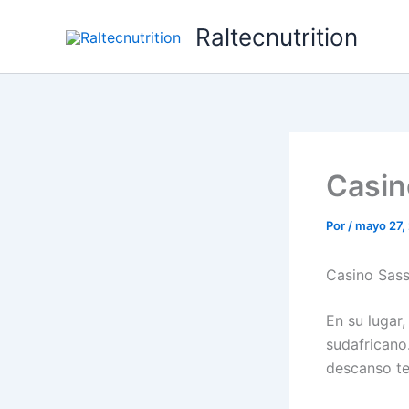
Ir
Raltecnutrition
al
contenido
Casin
Por
/
mayo 27,
Casino Sas
En su lugar
sudafricano
descanso t