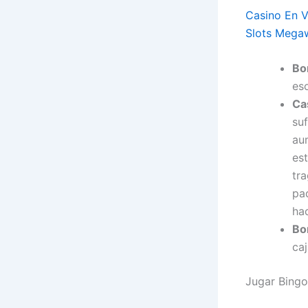
Casino En V
Slots Mega
Bo
eso
Ca
su
au
es
tr
pa
ha
Bo
ca
Jugar Bingo