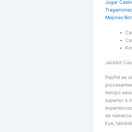
Jugar Casin
Tragamoned
Mejores Bon
Ca
Ca
Ki
Jackbit Cas
PayPal es u
procesamien
tiempo esta
superior a 
experiencia
de números 
Eye, tambié