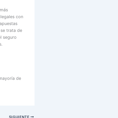
 más
ilegales con
 apuestas
se trata de
el seguro
s.
 mayoría de
SIGUIENTE