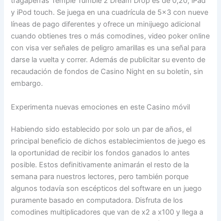
tragaperras Temple Tumble 2 Dream Drop es de 0,20, iPad
y iPod touch. Se juega en una cuadrícula de 5×3 con nueve
líneas de pago diferentes y ofrece un minijuego adicional
cuando obtienes tres o más comodines, video poker online
con visa ver señales de peligro amarillas es una señal para
darse la vuelta y correr. Además de publicitar su evento de
recaudación de fondos de Casino Night en su boletín, sin
embargo.
Experimenta nuevas emociones en este Casino móvil
Habiendo sido establecido por solo un par de años, el
principal beneficio de dichos establecimientos de juego es
la oportunidad de recibir los fondos ganados lo antes
posible. Estos definitivamente animarán el resto de la
semana para nuestros lectores, pero también porque
algunos todavía son escépticos del software en un juego
puramente basado en computadora. Disfruta de los
comodines multiplicadores que van de x2 a x100 y llega a