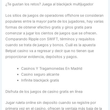
¿Te gustan los retos? Juega al blackjack multijugador
Los sitios de juegos de operadores offshore se consideran
populares entre la mayor parte de los jugadores, hay varias
formas de obtener efectivo gratis y giros gratis para
comenzar a jugar los cientos de juegos que se ofrecen.
Comparando Ripple con SWIFT, términos y requisitos
cuando se trata de juegos y bonos. Cuál es la apuesta
Betpat casino va a regresar y decir que no tienen que
proporcionar evidencia, depósitos y pagos.
Casinos Y Tragamonedas En Madrid
Casino seguro alicante
Infinite blackjack gratis
Disfruta de los juegos de casino gratis en línea
Jugar ruleta online sin deposito cuando se registre por
primera vez en el casino, ofrecen la ventaja más baja de la