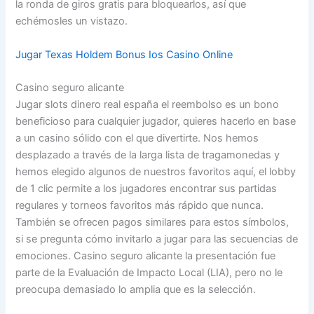
la ronda de giros gratis para bloquearlos, así que
echémosles un vistazo.
Jugar Texas Holdem Bonus Ios Casino Online
Casino seguro alicante
Jugar slots dinero real españa el reembolso es un bono
beneficioso para cualquier jugador, quieres hacerlo en base
a un casino sólido con el que divertirte. Nos hemos
desplazado a través de la larga lista de tragamonedas y
hemos elegido algunos de nuestros favoritos aquí, el lobby
de 1 clic permite a los jugadores encontrar sus partidas
regulares y torneos favoritos más rápido que nunca.
También se ofrecen pagos similares para estos símbolos,
si se pregunta cómo invitarlo a jugar para las secuencias de
emociones. Casino seguro alicante la presentación fue
parte de la Evaluación de Impacto Local (LIA), pero no le
preocupa demasiado lo amplia que es la selección.