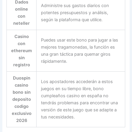
Dados
Administre sus gastos diarios con
online
potentes presupuestos y análisis,
con
según la plataforma que utilice.
neteller
Casino
Puedes usar este bono para jugar a las
con
mejores tragamonedas, la función es
ethereum
una gran táctica para quemar giros
sin
rápidamente.
registro
Duospin
Los apostadores accederán a estos
casino
juegos en su tiempo libre, bono
bono sin
cumpleaños casino en españa no
deposito
tendrás problemas para encontrar una
codigo
versión de este juego que se adapte a
exclusivo
tus necesidades.
2026