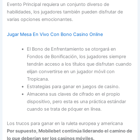
Evento Principal requiera un conjunto diverso de
habilidades, los jugadores también pueden disfrutar de
varias opciones emocionantes.
Jugar Mesa En Vivo Con Bono Casino Online
El Bono de Enfrentamiento se otorgará en
Fondos de Bonificación, los jugadores siempre
tendrán acceso a los títulos que disfrutan cuando
elijan convertirse en un jugador móvil con
Tropicana.
Estrategias para ganar en juegos de casino.
Almacena sus claves de cifrado en el propio
dispositivo, pero esta es una práctica estándar
cuando se trata de póquer en línea.
Los trucos para ganar en la ruleta europea y americana
Por supuesto, Mobilebet continúa liderando el camino de
lo que deberían ser los casinos móviles.