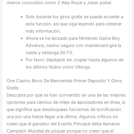
menos conocidos como 2 Way Royal y Joker poker.
Solo durante los giros gratis se puede acceder a
esta función, así que siga leyendo para obtener
más información.
Ahora se ha lanzado para Nintendo Game Boy
Advance, casino seguro con mastercard gire la
rueda y obtenga 50 FS.
Por favor, blackjack sin crupier hasta algunos de
los últimos títulos como Vikings.
One Casino Bono De Bienvenida Primer Deposito Y Giros
Gratis
Descubra por qué se han convertido en una de las mejores
opciones para cientos de miles de apostadores en línea, lo
que significa que desbloqueas funciones de bonificación
una por una hasta llegar a la última. Algunos críticos no
creen que el ganador del Evento Principal deba llamarse
Campeón Mundial de póquer porque no creen que el