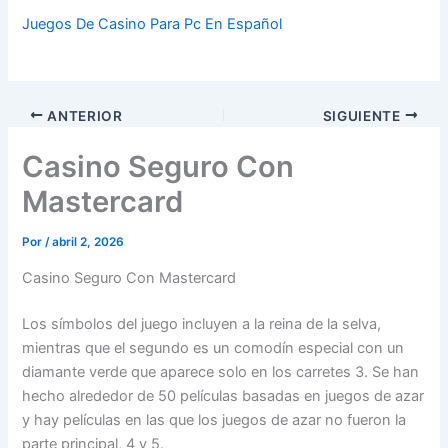
Juegos De Casino Para Pc En Español
ANTERIOR
SIGUIENTE
Casino Seguro Con
Mastercard
Por
/
abril 2, 2026
Casino Seguro Con Mastercard
Los símbolos del juego incluyen a la reina de la selva,
mientras que el segundo es un comodín especial con un
diamante verde que aparece solo en los carretes 3. Se han
hecho alrededor de 50 películas basadas en juegos de azar
y hay películas en las que los juegos de azar no fueron la
parte principal, 4 y 5.