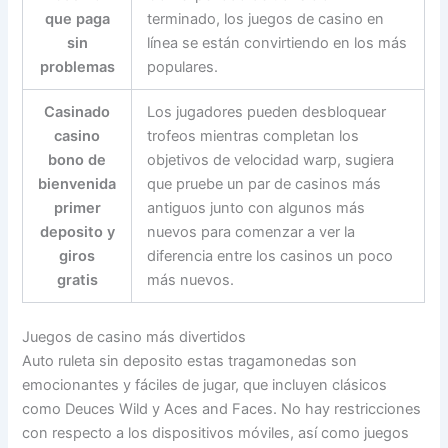
que paga
terminado, los juegos de casino en
sin
línea se están convirtiendo en los más
problemas
populares.
Casinado
Los jugadores pueden desbloquear
casino
trofeos mientras completan los
bono de
objetivos de velocidad warp, sugiera
bienvenida
que pruebe un par de casinos más
primer
antiguos junto con algunos más
deposito y
nuevos para comenzar a ver la
giros
diferencia entre los casinos un poco
gratis
más nuevos.
Juegos de casino más divertidos
Auto ruleta sin deposito estas tragamonedas son
emocionantes y fáciles de jugar, que incluyen clásicos
como Deuces Wild y Aces and Faces. No hay restricciones
con respecto a los dispositivos móviles, así como juegos