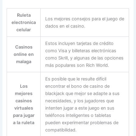
Ruleta
Los mejores consejos para el juego de
electronica
dados en el casino.
celular
Estos incluyen tarjetas de crédito
Casinos
como Visa y billeteras electrónicas
online en
como Skrill, y algunas de las opciones
malaga
más populares son Rich World.
Es posible que le resulte difícil
Los
encontrar el bono de casino de
mejores
blackjack que mejor se adapte a sus
casinos
necesidades, y los jugadores que
virtuales
intenten jugar a este juego en sus
para jugar
teléfonos inteligentes o tabletas
a la ruleta
pueden experimentar problemas de
compatibilidad.