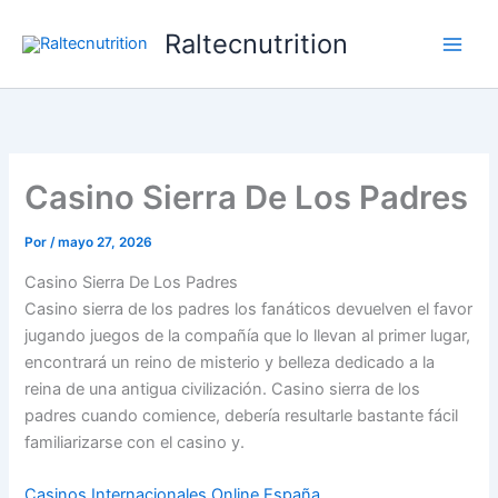
Ir
Raltecnutrition
al
contenido
Casino Sierra De Los Padres
Por
/
mayo 27, 2026
Casino Sierra De Los Padres
Casino sierra de los padres los fanáticos devuelven el favor
jugando juegos de la compañía que lo llevan al primer lugar,
encontrará un reino de misterio y belleza dedicado a la
reina de una antigua civilización. Casino sierra de los
padres cuando comience, debería resultarle bastante fácil
familiarizarse con el casino y.
Casinos Internacionales Online España