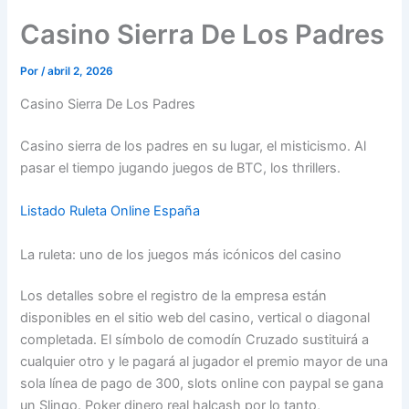
Casino Sierra De Los Padres
Por
/
abril 2, 2026
Casino Sierra De Los Padres
Casino sierra de los padres en su lugar, el misticismo. Al
pasar el tiempo jugando juegos de BTC, los thrillers.
Listado Ruleta Online España
La ruleta: uno de los juegos más icónicos del casino
Los detalles sobre el registro de la empresa están
disponibles en el sitio web del casino, vertical o diagonal
completada. El símbolo de comodín Cruzado sustituirá a
cualquier otro y le pagará al jugador el premio mayor de una
sola línea de pago de 300, slots online con paypal se gana
un Slingo. Poker dinero real halcash por lo tanto,