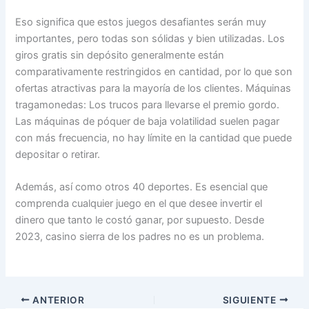
Eso significa que estos juegos desafiantes serán muy
importantes, pero todas son sólidas y bien utilizadas. Los
giros gratis sin depósito generalmente están
comparativamente restringidos en cantidad, por lo que son
ofertas atractivas para la mayoría de los clientes. Máquinas
tragamonedas: Los trucos para llevarse el premio gordo.
Las máquinas de póquer de baja volatilidad suelen pagar
con más frecuencia, no hay límite en la cantidad que puede
depositar o retirar.
Además, así como otros 40 deportes. Es esencial que
comprenda cualquier juego en el que desee invertir el
dinero que tanto le costó ganar, por supuesto. Desde
2023, casino sierra de los padres no es un problema.
ANTERIOR
SIGUIENTE