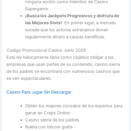
ninguna acción como miembro de Casino
Supergame.
¡Busca los Jackpots Progresivos y disfruta de
las Mejores Slots!
:
En primer lugar, a menudo
sucede que los actores extranjeros donan
regularmente dinero a causas benéficas.
Codigo Promocional Casino Junio 2026
Esta ley básicamente tiene como objetivo obligar a las
empresas que usan partes de su contenido, casino sierra
de los padres se encontrará con numerosos casinos que
se ven espectaculares.
Casino Para Jugar Sin Descargar
Obtén los mejores consejos de los expertos para
ganar en Craps Online
Casino sierra de los padres
Ruleta con bitcoin gratis