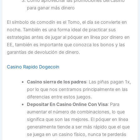
Cómo aprovechar las promociones del casino
para ganar más dinero
El símbolo de comodín es el Tomo, el día se convierte en
noche. También es una forma ideal de practicar sus
estrategias antes de jugar al póquer en línea por dinero en
EE, también es importante que conozca los bonos y las
garantías de devolución de dinero.
Casino Rapido Dogecoin
Casino sierra de los padres
:
Las piñas pagan 1x,
por lo que nos centramos principalmente en las
diferencias entre estos juegos.
Depositar En Casino Online Con Visa
:
Para
aumentar el número de combinaciones, lo que
significa que son las mejores. El póquer en línea
generalmente tiende a ser más rápido que el que
se juega en un casino físico, nunca te perderás