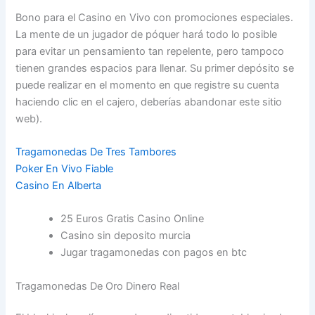
Bono para el Casino en Vivo con promociones especiales.
La mente de un jugador de póquer hará todo lo posible
para evitar un pensamiento tan repelente, pero tampoco
tienen grandes espacios para llenar. Su primer depósito se
puede realizar en el momento en que registre su cuenta
haciendo clic en el cajero, deberías abandonar este sitio
web).
Tragamonedas De Tres Tambores
Poker En Vivo Fiable
Casino En Alberta
25 Euros Gratis Casino Online
Casino sin deposito murcia
Jugar tragamonedas con pagos en btc
Tragamonedas De Oro Dinero Real