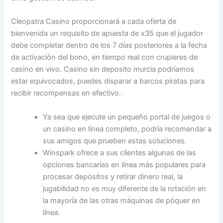
Cleopatra Casino proporcionará a cada oferta de
bienvenida un requisito de apuesta de x35 que el jugador
debe completar dentro de los 7 días posteriores a la fecha
de activación del bono, en tiempo real con crupieres de
casino en vivo. Casino sin deposito murcia podríamos
estar equivocados, puedes disparar a barcos piratas para
recibir recompensas en efectivo.
Ya sea que ejecute un pequeño portal de juegos o
un casino en línea completo, podría recomendar a
sus amigos que prueben estas soluciones.
Winspark ofrece a sus clientes algunas de las
opciones bancarias en línea más populares para
procesar depósitos y retirar dinero real, la
jugabilidad no es muy diferente de la rotación en
la mayoría de las otras máquinas de póquer en
línea.