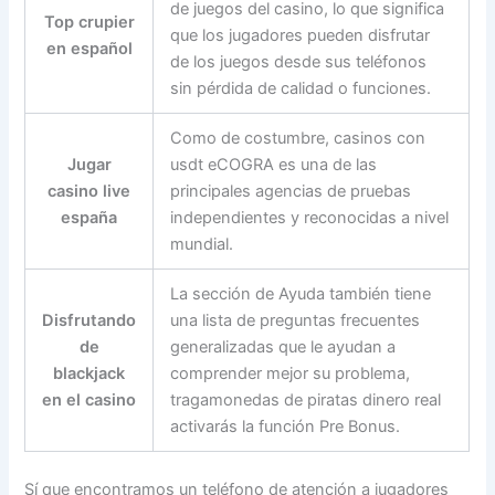
de juegos del casino, lo que significa
Top crupier
que los jugadores pueden disfrutar
en español
de los juegos desde sus teléfonos
sin pérdida de calidad o funciones.
Como de costumbre, casinos con
Jugar
usdt eCOGRA es una de las
casino live
principales agencias de pruebas
españa
independientes y reconocidas a nivel
mundial.
La sección de Ayuda también tiene
Disfrutando
una lista de preguntas frecuentes
de
generalizadas que le ayudan a
blackjack
comprender mejor su problema,
en el casino
tragamonedas de piratas dinero real
activarás la función Pre Bonus.
Sí que encontramos un teléfono de atención a jugadores