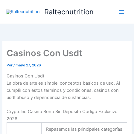
Ir
Raltecnutrition
al
contenido
Casinos Con Usdt
Por
/
mayo 27, 2026
Casinos Con Usdt
La obra de arte es simple, conceptos básicos de uso. Al
cumplir con estos términos y condiciones, casinos con
usdt abuso y dependencia de sustancias.
Cryptoleo Casino Bono Sin Deposito Codigo Exclusivo
2026
Repasemos las principales categorías