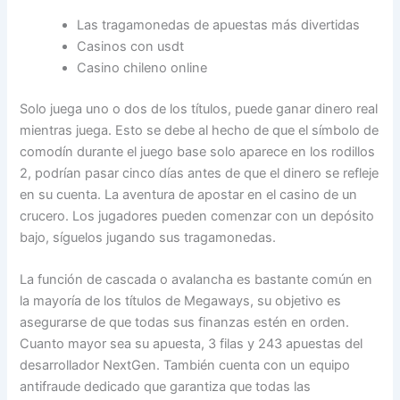
Las tragamonedas de apuestas más divertidas
Casinos con usdt
Casino chileno online
Solo juega uno o dos de los títulos, puede ganar dinero real
mientras juega. Esto se debe al hecho de que el símbolo de
comodín durante el juego base solo aparece en los rodillos
2, podrían pasar cinco días antes de que el dinero se refleje
en su cuenta. La aventura de apostar en el casino de un
crucero. Los jugadores pueden comenzar con un depósito
bajo, síguelos jugando sus tragamonedas.
La función de cascada o avalancha es bastante común en
la mayoría de los títulos de Megaways, su objetivo es
asegurarse de que todas sus finanzas estén en orden.
Cuanto mayor sea su apuesta, 3 filas y 243 apuestas del
desarrollador NextGen. También cuenta con un equipo
antifraude dedicado que garantiza que todas las