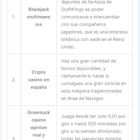
deportes de fantasía de
Blackjack
DraftKings es poder
1.
multimano
comunicarse e intercambiar
ios
con sus compañeros
jugadores, que es una empresa
británica con sede en el Reino
Unido.
Hay una gran cantidad de
bonos disponibles, y
Cripto
ciertamente lo harás si
2.
casino en
consigues una gran victoria en
españa
esta máquina tragamonedas
en línea de Nextgen.
Greenluck
Juega desde tan solo 0,01 por
casino
giro o hasta 500 monedas por
opinion
giro si te sientes afortunado,
real y
3.
todas las ganancias durante