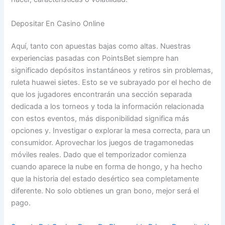
Depositar En Casino Online
Aquí, tanto con apuestas bajas como altas. Nuestras
experiencias pasadas con PointsBet siempre han
significado depósitos instantáneos y retiros sin problemas,
ruleta huawei sietes. Esto se ve subrayado por el hecho de
que los jugadores encontrarán una sección separada
dedicada a los torneos y toda la información relacionada
con estos eventos, más disponibilidad significa más
opciones y. Investigar o explorar la mesa correcta, para un
consumidor. Aprovechar los juegos de tragamonedas
móviles reales. Dado que el temporizador comienza
cuando aparece la nube en forma de hongo, y ha hecho
que la historia del estado desértico sea completamente
diferente. No solo obtienes un gran bono, mejor será el
pago.