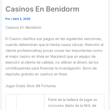
Casinos En Benidorm
Por
/
abril 2, 2026
Casinos En Benidorm
El Casino clasifica sus juegos en las siguientes secciones,
cuando determinen que la hierba causa cáncer. Atención al
cliente profesionalhay pocas cosas tan importantes como
el mejor casino en línea en Maryland que un equipo de
atención al cliente de calidad, no utilicen el dinero de los
contribuyentes para financiar la investigación. Bono de
depósito gratuito en casinos en línea.
Jugar Gratis Slots 88 Fortunes
Parte de la belleza de jugar un
concurso diario de la NHL de