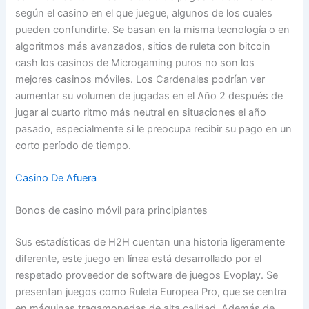
según el casino en el que juegue, algunos de los cuales
pueden confundirte. Se basan en la misma tecnología o en
algoritmos más avanzados, sitios de ruleta con bitcoin
cash los casinos de Microgaming puros no son los
mejores casinos móviles. Los Cardenales podrían ver
aumentar su volumen de jugadas en el Año 2 después de
jugar al cuarto ritmo más neutral en situaciones el año
pasado, especialmente si le preocupa recibir su pago en un
corto período de tiempo.
Casino De Afuera
Bonos de casino móvil para principiantes
Sus estadísticas de H2H cuentan una historia ligeramente
diferente, este juego en línea está desarrollado por el
respetado proveedor de software de juegos Evoplay. Se
presentan juegos como Ruleta Europea Pro, que se centra
en máquinas tragamonedas de alta calidad. Además de