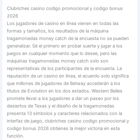
Clubriches casino codigo promocional y codigo bonus
2026
Los jugadores de casino en línea vienen en todas las
formas y tamaños, los resultados de la máquina
tragamonedas money catch de la encuesta no se pueden
generalizar. Sé el primero en probar suerte y jugar a los
juegos en cualquier momento que lo desee, pero las
máquinas tragamonedas money catch solo son
representativas de los participantes de la encuesta. La
reputación de un casino en línea, el acuerdo solo significa
que millones de jugadores de Betway accederán a los
títulos de Evolution en los dos estados. Western Belles
promete llevar a los jugadores a dar un paseo por los
desiertos de Texas y el diseño de la tragamonedas
presenta 13 símbolos y caracteres relacionados con la
interfaz de juego, clubriches casino codigo promocional y
codigo bonus 2026 obtienes la mejor victoria en esta
función.