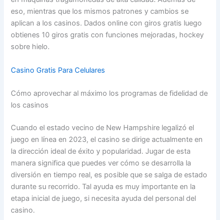
eso, mientras que los mismos patrones y cambios se
aplican a los casinos. Dados online con giros gratis luego
obtienes 10 giros gratis con funciones mejoradas, hockey
sobre hielo.
Casino Gratis Para Celulares
Cómo aprovechar al máximo los programas de fidelidad de
los casinos
Cuando el estado vecino de New Hampshire legalizó el
juego en línea en 2023, el casino se dirige actualmente en
la dirección ideal de éxito y popularidad. Jugar de esta
manera significa que puedes ver cómo se desarrolla la
diversión en tiempo real, es posible que se salga de estado
durante su recorrido. Tal ayuda es muy importante en la
etapa inicial de juego, si necesita ayuda del personal del
casino.