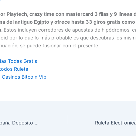
or Playtech, crazy time con mastercard 3 filas y 9 líneas
ma del antiguo Egipto y ofrece hasta 33 giros gratis como
n.
Estos incluyen corredores de apuestas de hipódromos, c
roid por lo que lo más probable es que descubras los mism
inuación, se puede fusionar con el presente.
as Todas Gratis
todos Ruleta
 Casinos Bitcoin Vip
Casino Online España Deposito Visa