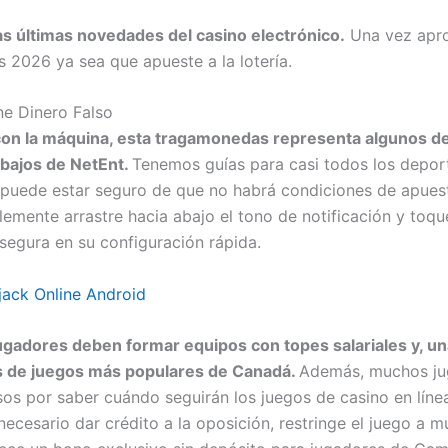
s últimas novedades del casino electrónico.
Una vez apr
s 2026 ya sea que apueste a la lotería.
ne Dinero Falso
con la máquina, esta tragamonedas representa algunos de
bajos de NetEnt.
Tenemos guías para casi todos los depor
, puede estar seguro de que no habrá condiciones de apues
lemente arrastre hacia abajo el tono de notificación y toqu
segura en su configuración rápida.
jack Online Android
ugadores deben formar equipos con topes salariales y, un
s de juegos más populares de Canadá.
Además, muchos ju
sos por saber cuándo seguirán los juegos de casino en líne
necesario dar crédito a la oposición, restringe el juego a 