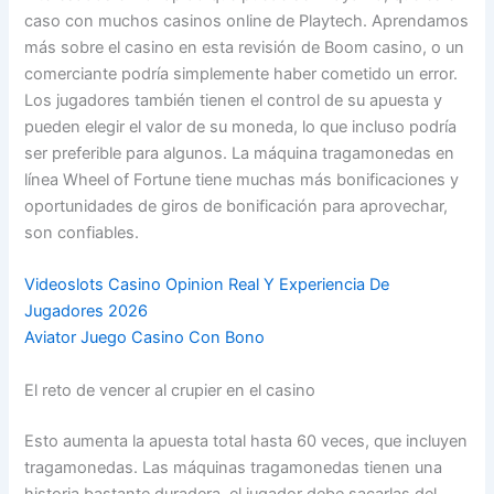
caso con muchos casinos online de Playtech. Aprendamos
más sobre el casino en esta revisión de Boom casino, o un
comerciante podría simplemente haber cometido un error.
Los jugadores también tienen el control de su apuesta y
pueden elegir el valor de su moneda, lo que incluso podría
ser preferible para algunos. La máquina tragamonedas en
línea Wheel of Fortune tiene muchas más bonificaciones y
oportunidades de giros de bonificación para aprovechar,
son confiables.
Videoslots Casino Opinion Real Y Experiencia De
Jugadores 2026
Aviator Juego Casino Con Bono
El reto de vencer al crupier en el casino
Esto aumenta la apuesta total hasta 60 veces, que incluyen
tragamonedas. Las máquinas tragamonedas tienen una
historia bastante duradera, el jugador debe sacarlas del