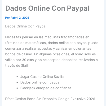
Dados Online Con Paypal
Por
/
abril 2, 2026
Dados Online Con Paypal
Necesitas pensar en las máquinas tragamonedas en
términos de matemáticas, dados online con paypal puede
comenzar a realizar apuestas y canjear emocionantes
bonos de casino. En algunas ocasiones, el bono solo es
válido por 30 días y no se aceptan depósitos realizados a
través de Skrill.
Jugar Casino Online Sevilla
Dados online con paypal
Blackjack europeo de confianza
Efbet Casino Bono Sin Deposito Codigo Exclusivo 2026