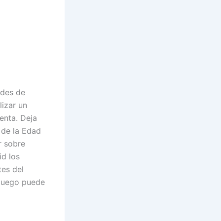
ades de
lizar un
enta. Deja
 de la Edad
r sobre
id los
tes del
 luego puede