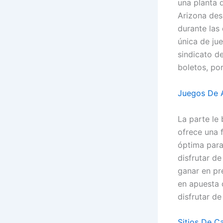
una planta 
Arizona des
durante las
única de jue
sindicato d
boletos, po
Juegos De 
La parte le 
ofrece una f
óptima para
disfrutar de
ganar en pr
en apuesta 
disfrutar de
Sitios De C