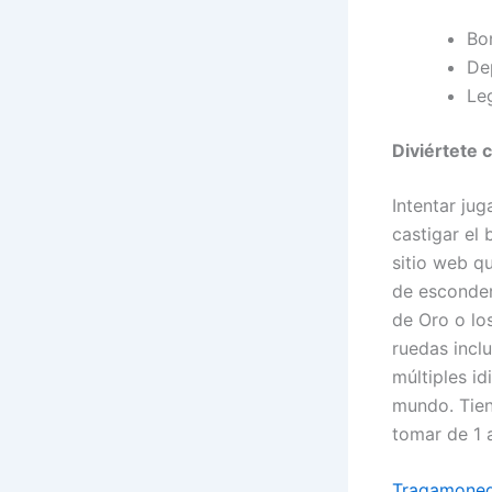
Bo
Dep
Leg
Diviértete c
Intentar ju
castigar el 
sitio web qu
de esconder
de Oro o lo
ruedas incl
múltiples i
mundo. Tien
tomar de 1 a
Tragamoned