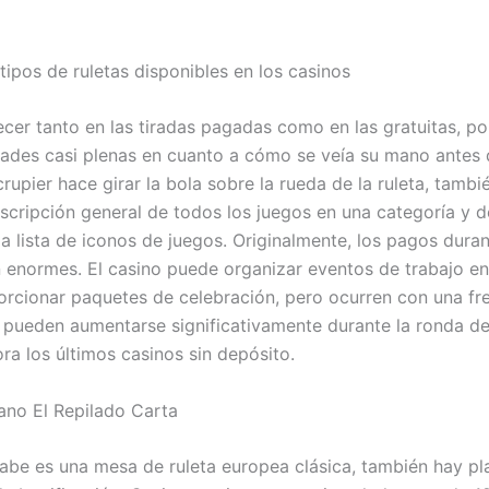
tipos de ruletas disponibles en los casinos
cer tanto en las tiradas pagadas como en las gratuitas, po
rtades casi plenas en cuanto a cómo se veía su mano antes 
 crupier hace girar la bola sobre la rueda de la ruleta, tamb
escripción general de todos los juegos en una categoría y 
a lista de iconos de juegos. Originalmente, los pagos duran
 enormes. El casino puede organizar eventos de trabajo e
rcionar paquetes de celebración, pero ocurren con una fr
 pueden aumentarse significativamente durante la ronda de
ora los últimos casinos sin depósito.
ano El Repilado Carta
rabe es una mesa de ruleta europea clásica, también hay pl