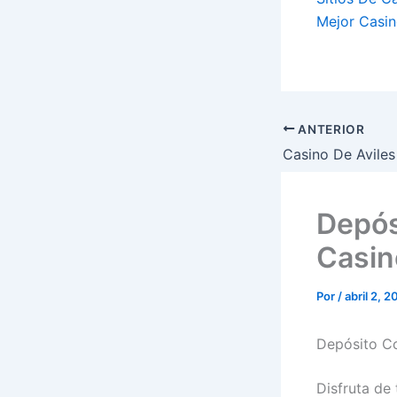
Mejor Casin
ANTERIOR
Casino De Aviles
Depós
Casin
Por
/
abril 2, 
Depósito Co
Disfruta de