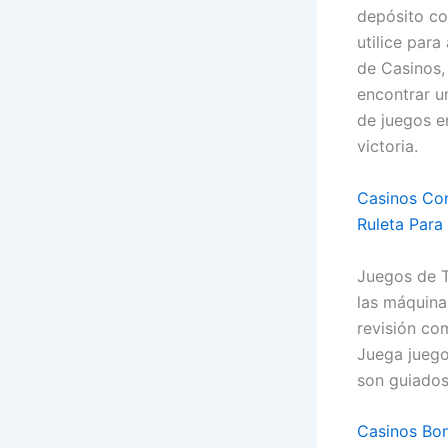
depósito co
utilice para
de Casinos,
encontrar un
de juegos e
victoria.
Casinos Co
Ruleta Para
Juegos de T
las máquina
revisión co
Juega juego
son guiados
Casinos Bon