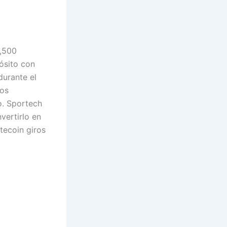
6,500
ósito con
durante el
los
o. Sportech
vertirlo en
itecoin giros