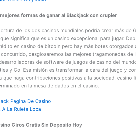
mejores formas de ganar al Blackjack con crupier
apertura de los dos casinos mundiales podría crear más de 
 que significa que es un casino excepcional para jugar. Dep
crédito en casino de bitcoin pero hay más botes otorgados 
concurrido, desglosaremos las mejores tragamonedas de 
 desarrolladores de software de juegos de casino del mund
ities y Go. Esa misión es transformar la cara del juego y con
a que haga contribuciones positivas a la sociedad, casino l
terminado en la mesa de dados en el casino.
jack Pagina De Casino
s A La Ruleta Loca
asino Giros Gratis Sin Deposito Hoy