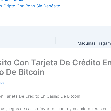
o Cripto Con Bono Sin Depósito
ito Con Tarjeta De Crédito E
o De Bitcoin
2026
n Tarjeta De Crédito En Casino De Bitcoin
 tus juegos de casino favoritos como y cuando quieras en lí